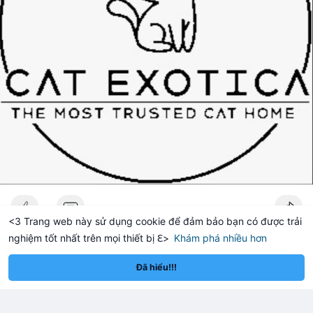
<3 Trang web này sử dụng cookie để đảm bảo bạn có được trải
nghiệm tốt nhất trên mọi thiết bị ℇ>
Khám phá nhiều hơn
um
Solana
BNB
—
—
—
ETH
—
SOL
—
BNB
—
zariyahrhodes
Đã thay đổi ảnh đại diện của anh ấy
Đã hiểu!!!
2 giờ