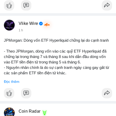
Vlike Wire
1 h
JPMorgan: Dòng vốn ETF Hyperliquid chững lại do cạnh tranh
- Theo JPMorgan, dòng vốn vào các quỹ ETF Hyperliquid đã
chững lại trong tháng 7 và tháng 8 sau khi dẫn đầu dòng vốn
vào ETF tiền điện tử trong tháng 5 và tháng 6.
- Nguyên nhân chính là do sự cạnh tranh ngày càng gay gắt từ
các sản phẩm ETF tiền điện tử khác.
- Điều này cho thấy sự quan tâm của nhà đầu tư đối với
Đọc thêm
Hyperliquid có thể đã giảm bớt, ảnh hưởng đến dòng vốn và
thanh khoản của đồng tiền này.
- Nhà đầu tư cần theo dõi sát sao diễn biến thị trường và các
yếu tố cạnh tranh để đưa ra quyết định đầu tư hợp lý.
#binancesquare
#cryptonews
#hyperliquid
#etf
#jpmorgan
Coin Radar