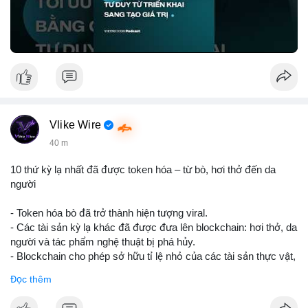
Nguồn: VIETSUCCESS
Vlike Wire
40 m
10 thứ kỳ lạ nhất đã được token hóa – từ bò, hơi thở đến da
người
- Token hóa bò đã trở thành hiện tượng viral.
- Các tài sản kỳ lạ khác đã được đưa lên blockchain: hơi thở, da
người và tác phẩm nghệ thuật bị phá hủy.
- Blockchain cho phép sở hữu tỉ lệ nhỏ của các tài sản thực vật,
mở ra thị trường mới.
Đọc thêm
- Câu hỏi về pháp lý, đạo đức và bảo mật đang được đặt ra.
- Nhiều nền tảng NFT đang thử nghiệm token hóa các tài sản