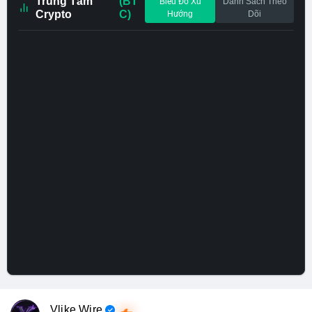
Trung Tâm
(BT
Biểu Đồ Xu
Danh Sách Theo
Crypto
C)
Hướng
Dõi
Vlike Wire