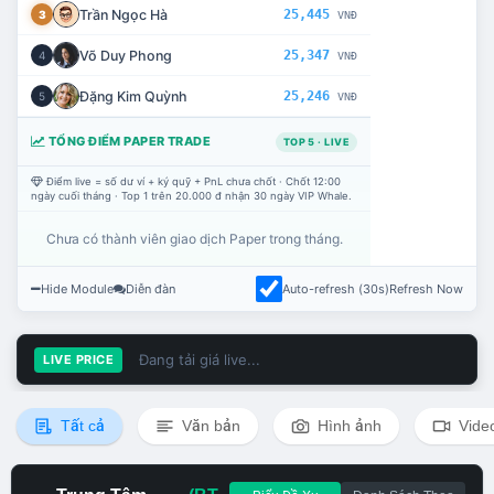
Trần Ngọc Hà
25,445
3
VNĐ
Võ Duy Phong
25,347
4
VNĐ
Đặng Kim Quỳnh
25,246
5
VNĐ
TỔNG ĐIỂM PAPER TRADE
TOP 5 · LIVE
Điểm live = số dư ví + ký quỹ + PnL chưa chốt · Chốt 12:00
ngày cuối tháng · Top 1 trên 20.000 đ nhận 30 ngày VIP Whale.
Chưa có thành viên giao dịch Paper trong tháng.
Hide Module
Diễn đàn
Auto-refresh (30s)
Refresh Now
Đang tải giá live...
LIVE PRICE
Tất cả
Văn bản
Hình ảnh
Vide