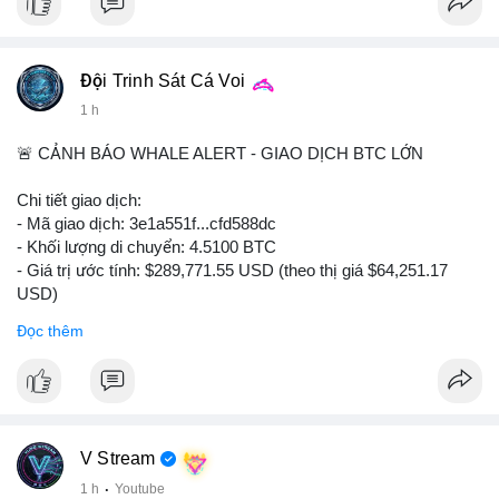
bất thường.
#binancesquare
#cryptonews
#tokenization
#web3
#nft
Đội Trinh Sát Cá Voi
$btc $eth
1 h
#vlikevn
#titanbot
🚨 CẢNH BÁO WHALE ALERT - GIAO DỊCH BTC LỚN
📰 Nguồn: Cointelegraph
Chi tiết giao dịch:
- Mã giao dịch: 3e1a551f...cfd588dc
- Khối lượng di chuyển: 4.5100 BTC
- Giá trị ước tính: $289,771.55 USD (theo thị giá $64,251.17
USD)
- Thời gian: 13:19:39 2026-08-06 UTC
Đọc thêm
Nhận định phân tích:
Giao dịch 4.51 BTC trị giá gần 290 nghìn USD được phát hiện
trong mempool chưa xác nhận. Với mức giá 64,251 USD, khối
lượng này cho thấy dấu hiệu của một cá nhân hoặc tổ chức
đang tái cơ cấu danh mục, không phải áp lực bán khẩn cấp.
V Stream
Nếu dòng tiền hướng về ví lạnh hoặc ví tích lũy, khả năng cao là
1 h
·
Youtube