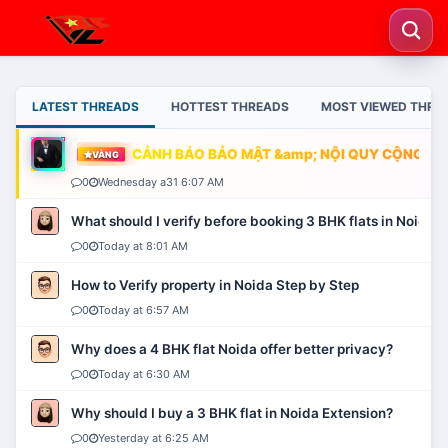
LATEST THREADS
HOTTEST THREADS
MOST VIEWED THRE
CẢNH BÁO BẢO MẬT &amp; NỘI QUY CỘNG ĐỒN
VÀNG
0
Wednesday a31 6:07 AM
What should I verify before booking 3 BHK flats in Noida?
0
Today at 8:01 AM
How to Verify property in Noida Step by Step
0
Today at 6:57 AM
Why does a 4 BHK flat Noida offer better privacy?
0
Today at 6:30 AM
Why should I buy a 3 BHK flat in Noida Extension?
0
Yesterday at 6:25 AM