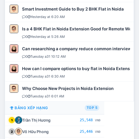
Smart Investment Guide to Buy 2 BHK Flat in Noida
0
Yesterday at 6:20 AM
Is a 4 BHK Flat in Noida Extension Good for Remote Work?
0
Yesterday at 5:26 AM
Can researching a company reduce common interview mi
0
Tuesday a31 10:12 AM
How can I compare options to buy flat in Noida Extension?
0
Tuesday a31 6:30 AM
Why Choose New Projects in Noida Extension
0
Tuesday a31 6:01 AM
BẢNG XẾP HẠNG
TOP 5
Trần Thị Hương
25,548
1
VNĐ
Võ Hữu Phong
25,446
2
VNĐ