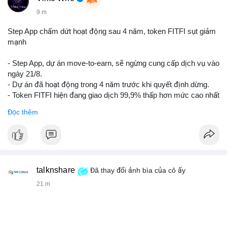
9 m
Step App chấm dứt hoạt động sau 4 năm, token FITFI sụt giảm
mạnh
- Step App, dự án move‑to‑earn, sẽ ngừng cung cấp dịch vụ vào
ngày 21/8.
- Dự án đã hoạt động trong 4 năm trước khi quyết định dừng.
- Token FITFI hiện đang giao dịch 99,9% thấp hơn mức cao nhất
từng đạt được.
Đọc thêm
#binancesquare
#cryptonews
#fitfi
#movetoearn
#stepapp
$fitfi
#vlikevn
#titanbot
talknshare
Đã thay đổi ảnh bìa của cô ấy
21 m
📰 Nguồn: Cointelegraph