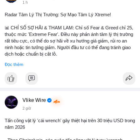
1 h
$hype
Radar Tâm Lý Thị Trường: Sợ Mạo Tâm Lý Xtreme!
#vlikevn
#titanbot
📊 CHỈ SỐ SỢ HÃI & THAM LAM: Chỉ số Fear & Greed chỉ 25,
📰 Nguồn: CoinDesk
thuộc mức 'Extreme Fear'. Điều này phản ánh tâm lý thị trường
rất tiêu cực, có thể do sợ hãi về xu hướng giá giảm, rủi ro an
ninh hoặc tin tưởng giảm. Người đầu tư có thể đang tránh giao
dịch hoặc chuẩn bị cắt lỗ.
Đọc thêm
📈 XU HƯỚNG TÌM KIẾM & THẢO LUẬN: Coin trending trên
CoinGecko bao gồm các token meme như Cash Cat
(CASHCAT), Pudgy Penguins (PENGU) và OVERTAKE
(TAKE). Các chủ đề như 'Sắt lở đất' hoặc 'Chết' trên Google
Trends Việt Nam không liên quan trực tiếp đến crypto, cho thấy
sự tập trung của người dùng vào các chủ đề địa phương. Trên
Vlike Wire
LunarCrush, các chủ đề như Solana, Taylor Swift và UFC 310
2 giờ
hấp dẫn sự chú ý đa lĩnh vực.
Tấn công vật lý 'cái wrench' gây thiệt hại trên 30 triệu USD trong
💬 DÒNG CHẢY TIN TỨC & TRUYỀN THÔNG: Tài chính Việt
năm 2026
Nam đang tập trung vào các đề tài như 'Trục lợi' hoặc 'Miền
Bắc', trong khi tin tức quốc tế nhấn mạnh việc Putin ký luật