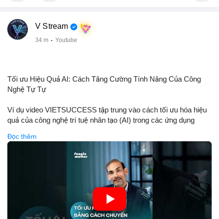
V Stream
34 m
·
Youtube
Tối ưu Hiệu Quả AI: Cách Tăng Cường Tính Năng Của Công
Nghệ Tự Tự
Ví dụ video VIETSUCCESS tập trung vào cách tối ưu hóa hiệu
quả của công nghệ trí tuệ nhân tạo (AI) trong các ứng dụng
chuyên nghiệp. AI được sử dụng để phân tích dữ liệu lớn, dự
Đọc thêm
đoán xu hướng thị trường, và tự động hóa quy trình trong lĩnh
vực tài chính và crypto. Bài đăng nhấn mạnh vai trò của AI trong
việc giảm thiểu sai lầm, tăng tốc độ xử lý, và hỗ trợ quyết định
dựa trên dữ liệu. Điều này đặc biệt quan trọng trong thời kỳ phát
triển nhanh chóng của ngành crypto, nơi tính chính xác và tốc
độ là yếu tố quyết định.
🎥 Xem video trực tiếp tại: