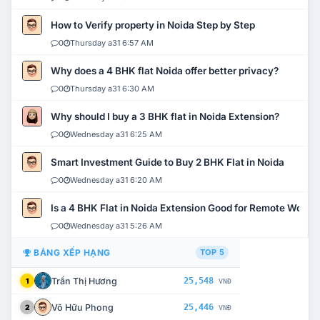
How to Verify property in Noida Step by Step
0
Thursday a31 6:57 AM
Why does a 4 BHK flat Noida offer better privacy?
0
Thursday a31 6:30 AM
Why should I buy a 3 BHK flat in Noida Extension?
0
Wednesday a31 6:25 AM
Smart Investment Guide to Buy 2 BHK Flat in Noida
0
Wednesday a31 6:20 AM
Is a 4 BHK Flat in Noida Extension Good for Remote Work?
0
Wednesday a31 5:26 AM
BẢNG XẾP HẠNG
TOP 5
Trần Thị Hương
25,548
1
VNĐ
Võ Hữu Phong
25,446
2
VNĐ