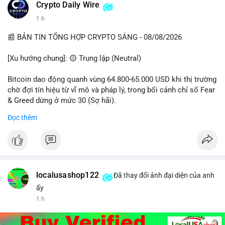
Crypto Daily Wire
1 h
📰 BẢN TIN TỔNG HỢP CRYPTO SÁNG - 08/08/2026
[Xu hướng chung]: 🟡 Trung lập (Neutral)
Bitcoin dao động quanh vùng 64.800-65.000 USD khi thị trường
chờ đợi tín hiệu từ vĩ mô và pháp lý, trong bối cảnh chỉ số Fear
& Greed dừng ở mức 30 (Sợ hãi).
Đọc thêm
- Thị trường & Giá cả: Chuỗi giao dịch cá voi BTC diễn ra dày
đặc, đáng chú ý nhất là lệnh chuyển 289,92 BTC trị giá 18,83
triệu USD lúc 08:19 UTC và 61,37 BTC (gần 4 triệu USD) lúc
06:19 UTC. Các lệnh này chủ yếu là tái phân bổ tài sản, chưa
tạo áp lực bán trực tiếp lên sàn.
localusashop122
Đã thay đổi ảnh đại diện của anh
- Quy định & Pháp lý: Thượng viện Mỹ mở giai đoạn đầu bình
ấy
chọn Bill Clarity Act, cần 60 phiếu để tiến tới tháng tới. IMF
1 h
nhận định stablecoin nội địa có thể thúc đẩy nhu cầu token
được dollar hỗ trợ. Tòa án Mỹ cho phép Bybit truy xuất tài sản