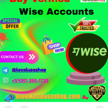
1,5 tỷ USD từ vụ hack Triều Tiên.
- Công nghệ & Bảo mật: BTCPay cảnh báo exploit mới trên
LND có thể đánh cắp thông tin đăng nhập Lightning Network,
người dùng cần cập nhật ngay. XRP Ledger đề xuất sửa đổi bảo
mật token hóa tài sản Wall Street trị giá 530 triệu USD.
Nhà đầu tư nên thận trọng với đòn bẩy cao khi Funding Rate
BTC chỉ ở mức 0.0035%. Vùng Fear hiện tại có thể là cơ hội
tích lũy dài hạn nhưng cần chờ xác nhận dòng tiền.
Xem chi tiết các bài viết đầy đủ tại dòng thời gian của Vlike.vn!
#whalealertbtc
#clarityact
#lightningexploit
#bybitlazarus
#xrpledger