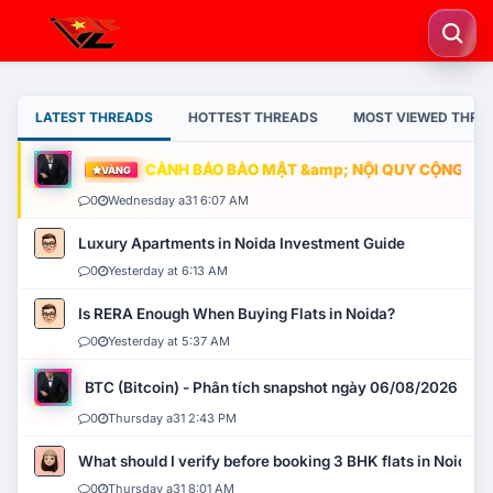
LATEST THREADS
HOTTEST THREADS
MOST VIEWED THRE
CẢNH BÁO BẢO MẬT &amp; NỘI QUY CỘNG ĐỒNG
VÀNG
0
Wednesday a31 6:07 AM
Luxury Apartments in Noida Investment Guide
0
Yesterday at 6:13 AM
Is RERA Enough When Buying Flats in Noida?
0
Yesterday at 5:37 AM
BTC (Bitcoin) - Phân tích snapshot ngày 06/08/2026
0
Thursday a31 2:43 PM
What should I verify before booking 3 BHK flats in Noida?
0
Thursday a31 8:01 AM