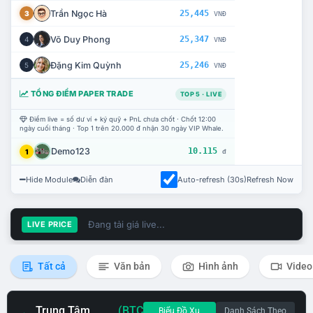
Trần Ngọc Hà
25,445
3
VNĐ
Võ Duy Phong
25,347
4
VNĐ
Đặng Kim Quỳnh
25,246
5
VNĐ
TỔNG ĐIỂM PAPER TRADE
TOP 5 · LIVE
Điểm live = số dư ví + ký quỹ + PnL chưa chốt · Chốt 12:00
ngày cuối tháng · Top 1 trên 20.000 đ nhận 30 ngày VIP Whale.
Demo123
10.115
1
đ
Hide Module
Diễn đàn
Auto-refresh (30s)
Refresh Now
Đang tải giá live...
LIVE PRICE
Tất cả
Văn bản
Hình ảnh
Video
Trung Tâm
(BTC
Biểu Đồ Xu
Danh Sách Theo