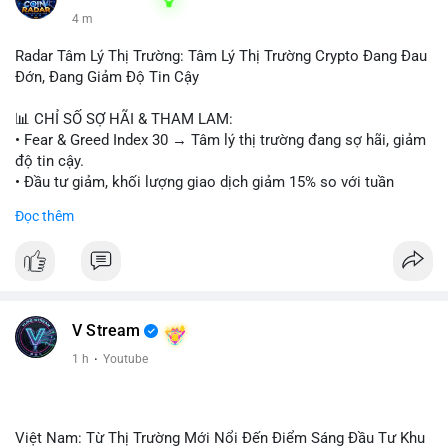
5 m
Radar Tâm Lý Thị Trường: Tâm Lý Thị Trường Crypto Đang Đau
Đớn, Đang Giảm Độ Tin Cậy
📊 CHỈ SỐ SỢ HÃI & THAM LAM:
• Fear & Greed Index 30 → Tâm lý thị trường đang sợ hãi, giảm
độ tin cậy.
• Đầu tư giảm, khối lượng giao dịch giảm 15% so với tuần
trước.
Đọc thêm
📈 XU HƯỚNG TÌM KIẾM & THẢO LUẬN:
• CoinGecko: Jimothy The Raccoon, Pudgy Penguins,
StonkBroker, Cysic, Cronos, Sui, Tutorial.
• Google Trends: chủ đề bóng đá, địa phương, không liên quan
crypto.
V Stream
• LunarCrush: Ethereum, Solana, Dogecoin, Chainlink, Litecoin,
1 h
·
Youtube
Tesla, UFC, Premier League, etc.
💬 DÒNG CHẢY TIN TỨC & TRUYỀN THÔNG:
• Telegram: US Senate tiến hành bỏ phiếu Clarity Act, IMF nói
Việt Nam: Từ Thị Trường Mới Nổi Đến Điểm Sáng Đầu Tư Khu