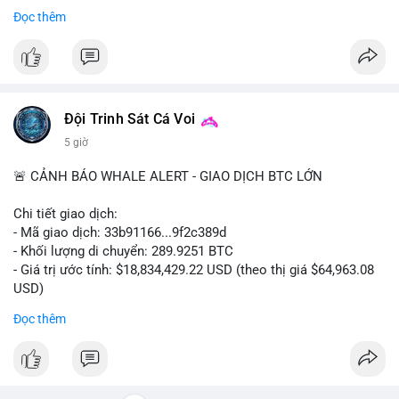
Bắt đầu ngay hôm nay với bước chăm sóc nhỏ nhưng hiệu quả
Đọc thêm
lớn cho nụ cười khỏe mạnh.
#dentabiome
#badbreathsolution
#hoithothommat
#chamsocrangmieng
#suckhoerangmieng
#nucuoitutin
Đội Trinh Sát Cá Voi
5 giờ
🚨 CẢNH BÁO WHALE ALERT - GIAO DỊCH BTC LỚN
Chi tiết giao dịch:
- Mã giao dịch: 33b91166...9f2c389d
- Khối lượng di chuyển: 289.9251 BTC
- Giá trị ước tính: $18,834,429.22 USD (theo thị giá $64,963.08
USD)
- Thời gian: 08:19:30 2026-08-08 UTC
Đọc thêm
Nhận định phân tích:
Khối lượng gần 290 BTC tương đương gần 19 triệu USD được
chuyển trong một giao dịch chưa xác nhận cho thấy dấu hiệu