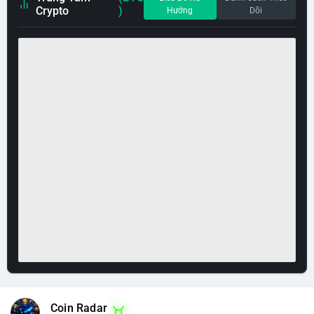
Crypto
)
Hướng
Dõi
Coin Radar