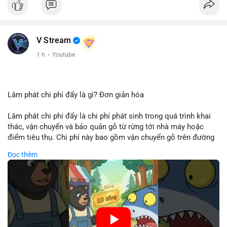
V Stream
1 h
·
Youtube
Lâm phát chi phí đẩy là gì? Đơn giản hóa
Lâm phát chi phí đẩy là chi phí phát sinh trong quá trình khai
thác, vận chuyển và bảo quản gỗ từ rừng tới nhà máy hoặc
điểm tiêu thụ. Chi phí này bao gồm vận chuyển gỗ trên đường
bộ, đường thủy hoặc đường ray, phụ thuộc vào khoảng cách và
Đọc thêm
điều kiện địa hình. Việc hiểu rõ chi phí đẩy giúp doanh nghiệp
lâm nghiệp tối ưu hoá chuỗi cung ứng và kiểm soát lợi nhuận.
🎥 Xem video trực tiếp tại:
Nguồn: Cú Thông Thái