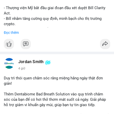
- Thượng viện Mỹ bắt đầu giai đoạn đầu xét duyệt Bill Clarity
Act.
- Bill nhằm tăng cường quy định, minh bạch cho thị trường
crypto.
- Đạt 60 phiếu cần thiết để tiến tới tháng tới.
Đọc thêm
- Bill có thể ảnh hưởng pháp lý, hoạt động của các đồng tiền kỹ
thuật số.
#binancesquare
#cryptonews
#regulation
#ussenate
#clarityact
Jordan Smith
$btc $eth
4 giờ
#vlikevn
#titanbot
Duy trì thói quen chăm sóc răng miệng hằng ngày thật đơn
giản!
📰 Nguồn: CoinDesk
Thêm Dentabiome Bad Breath Solution vào quy trình chăm
sóc của bạn để có hơi thở thơm mát suốt cả ngày. Giải pháp
hỗ trợ giảm vi khuẩn gây mùi, giúp bạn tự tin giao tiếp.