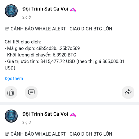
Đội Trinh Sát Cá Voi
2 giờ
🚨 CẢNH BÁO WHALE ALERT - GIAO DỊCH BTC LỚN
Chi tiết giao dịch:
- Mã giao dịch: c8b5cd3b...25b7c569
- Khối lượng di chuyển: 6.3920 BTC
- Giá trị ước tính: $415,477.72 USD (theo thị giá $65,000.01
USD)
- Thời gian: 11:19:49 2026-08-08 UTC
Đọc thêm
Nhận định phân tích: Giao dịch 6.3920 BTC trị giá hơn 415
nghìn USD được xác nhận trong mempool, mức chuyển động
trung bình lớn, chưa đủ tạo áp lực bán trực tiếp nhưng phản
ánh sự dịch chuyển dòng tiền có chủ đích. Hành vi này nhiều
khả năng là cá voi tái phân bổ tài sản giữa các ví nóng hoặc
Đội Trinh Sát Cá Voi
chuẩn bị thanh khoản cho chiến lược giao dịch ngắn hạn. Nếu
3 giờ
dòng tiền tiếp tục đổ về sàn tập trung trong 24 giờ tới, áp lực
bán có thể hình thành. Ngược lại, nếu BTC được chuyển sang
🚨 CẢNH BÁO WHALE ALERT - GIAO DỊCH BTC LỚN