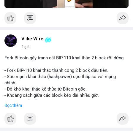
Vlike Wire
2 giờ
Fork Bitcoin gây tranh cãi BIP-110 khai thác 2 block rồi dừng
- Fork BIP-110 khai thác thành công 2 block đầu tiên.
- Sức mạnh khai thác (hashpower) cực thấp so với mạng
chính.
- Độ khó khai thác kế thừa từ Bitcoin gốc.
- Khoảng cách giữa các block kéo dài nhiều giờ.
- Cả hai chuỗi vẫn chấp nhận cùng một giao dịch.
Đọc thêm
#bitcoin
#btc
#cryptonews
#blockchain
#bip110
$btc