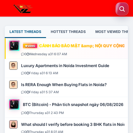
LATEST THREADS
HOTTEST THREADS
MOST VIEWED THRE
CẢNH BÁO BẢO MẬT &amp; NỘI QUY CỘNG ĐỒNG
VÀNG
0
Wednesday a31 6:07 AM
Luxury Apartments in Noida Investment Guide
0
Friday a31 6:13 AM
Is RERA Enough When Buying Flats in Noida?
0
Friday a31 5:37 AM
BTC (Bitcoin) - Phân tích snapshot ngày 06/08/2026
0
Thursday a31 2:43 PM
What should I verify before booking 3 BHK flats in Noida?
0
Thursday a31 8:01 AM