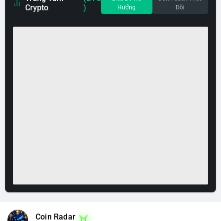
Crypto
)
Hướng
Dõi
Coin Radar