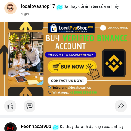
#vlikevn
#titanbot
localpvashop17
Đã thay đổi ảnh bìa của anh ấy
2 giờ
📰 Nguồn: CoinDesk
keonhacai90p
Đã thay đổi ảnh đại diện của anh ấy