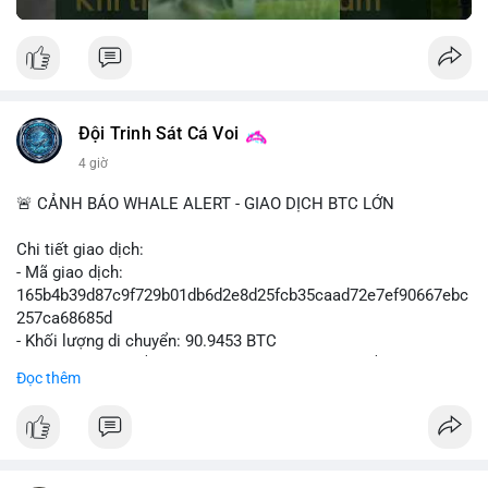
Đội Trinh Sát Cá Voi
4 giờ
🚨 CẢNH BÁO WHALE ALERT - GIAO DỊCH BTC LỚN
Chi tiết giao dịch:
- Mã giao dịch:
165b4b39d87c9f729b01db6d2e8d25fcb35caad72e7ef90667ebc
257ca68685d
- Khối lượng di chuyển: 90.9453 BTC
- Giá trị ước tính: $5,896,958.66 USD (theo thị giá $64,840.69
Đọc thêm
USD)
- Thời gian: 02:19:41 2026-08-09 UTC
Nhận định hành vi: Khối lượng gần 91 BTC, tương đương gần 6