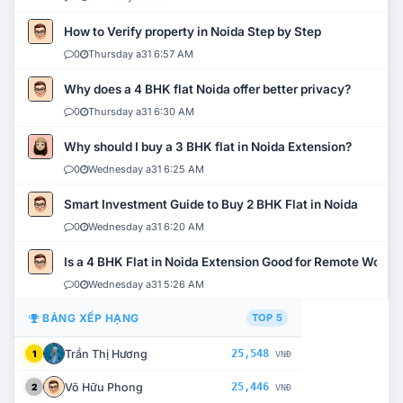
How to Verify property in Noida Step by Step
0
Thursday a31 6:57 AM
Why does a 4 BHK flat Noida offer better privacy?
0
Thursday a31 6:30 AM
Why should I buy a 3 BHK flat in Noida Extension?
0
Wednesday a31 6:25 AM
Smart Investment Guide to Buy 2 BHK Flat in Noida
0
Wednesday a31 6:20 AM
Is a 4 BHK Flat in Noida Extension Good for Remote Work?
0
Wednesday a31 5:26 AM
BẢNG XẾP HẠNG
TOP 5
Trần Thị Hương
25,548
1
VNĐ
Võ Hữu Phong
25,446
2
VNĐ