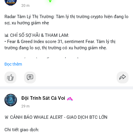
20 m
Radar Tâm Lý Thị Trường: Tâm lý thị trường crypto hiện đang lo
sợ, xu hướng giảm nhẹ
📊 CHỈ SỐ SỢ HÃI & THAM LAM:
• Fear & Greed Index score 31, sentiment Fear. Tâm lý thị
trường đang lo sợ, thị trường có xu hướng giảm nhẹ.
📈 XU HƯỚNG TÌM KIẾM & THẢO LUẬN:
Đọc thêm
• CoinGecko trending coins: Tutorial, Pudgy Penguins, IoTeX,
Solana, Pons, OVERTAKE, Monad.
• LunarCrush trending topics: Ethereum, Solana, Dogecoin,
Chainlink, Tesla, UFC 310, Premier League, Microsoft.
• Google Trends Vietnam: topics unrelated to crypto, low
crypto interest.
Đội Trinh Sát Cá Voi
29 m
💬 DÒNG CHẢY TIN TỨC & TRUYỀN THÔNG:
• Telegram CoinTelegraph: xAI release, Cloudflare Kitesurf, EU
🚨 CẢNH BÁO WHALE ALERT - GIAO DỊCH BTC LỚN
MiCA plan, Circle USDC deal, Crypto worst performer 2026.
• Binance announcements: Apple/IBM dividend via bStocks,
Chi tiết giao dịch: