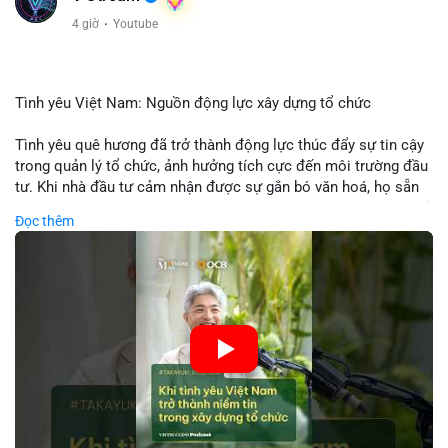
4 giờ
·
Youtube
Tình yêu Việt Nam: Nguồn động lực xây dựng tổ chức
Tình yêu quê hương đã trở thành động lực thúc đẩy sự tin cậy
trong quản lý tổ chức, ảnh hưởng tích cực đến môi trường đầu
tư. Khi nhà đầu tư cảm nhận được sự gắn bó văn hoá, họ sẵn
sàng đầu tư dài hạn vào các doanh nghiệp nội địa, bao gồm cả
Đọc thêm
các công ty blockchain và tiền mã hoá. Sự tăng cường niềm
tin này giúp giảm rủi ro thị trường, cải thiện chi phí vốn và thúc
đẩy sự phát triển bền vững của ngành công nghệ tài chính. Các
nhà quản lý cần khai thác tinh thần này để xây dựng chiến lược
phát triển bền vững và thu hút vốn đầu tư.
🎥 Xem video trực tiếp tại:
Nguồn: VIETSUCCESS