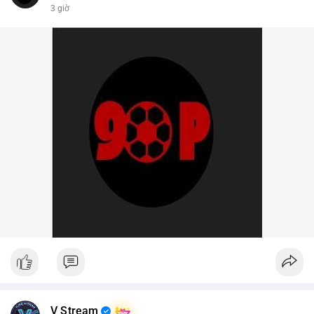
3 giờ
V Stream