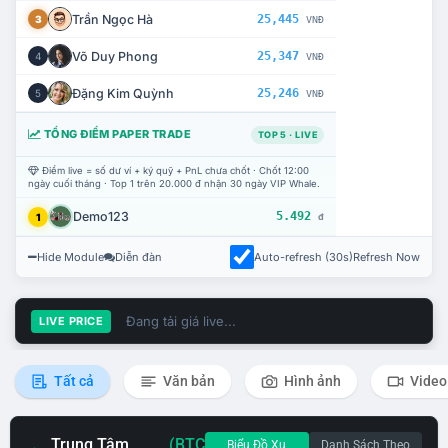
Trần Ngọc Hà
25,445
3
VNĐ
Võ Duy Phong
25,347
4
VNĐ
Đặng Kim Quỳnh
25,246
5
VNĐ
TỔNG ĐIỂM PAPER TRADE
TOP 5 · LIVE
Điểm live = số dư ví + ký quỹ + PnL chưa chốt · Chốt 12:00
ngày cuối tháng · Top 1 trên 20.000 đ nhận 30 ngày VIP Whale.
Demo123
5.492
1
đ
Hide Module
Diễn đàn
Auto-refresh (30s)
Refresh Now
Đang tải giá live...
LIVE PRICE
Tất cả
Văn bản
Hình ảnh
Video
Trung Tâm
(BTC
Biểu Đồ Xu
Danh Sách Theo