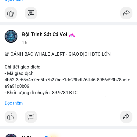
#binancesquare
#cryptonews
#btcpay
#lightningnetwork
#btc
$btc
#vlikevn
#titanbot
Đội Trinh Sát Cá Voi
📰 Nguồn: Cointelegraph
1 h
🚨 CẢNH BÁO WHALE ALERT - GIAO DỊCH BTC LỚN
Chi tiết giao dịch:
- Mã giao dịch:
4b52f3e65c4c7ed5fb7b27bee1dc29bdf76ff46f8956d93b78aefe
e9a91d0b06
- Khối lượng di chuyển: 89.9784 BTC
- Giá trị ước tính: $5,829,343.55 USD (theo thị giá $64,786.00
Đọc thêm
USD)
- Thời gian: 05:19:59 2026-08-09 UTC
Nhận định phân tích: Khối lượng gần 90 BTC tương đương 5.8
triệu USD được phát hiện trong mempool chưa xác nhận. Quy