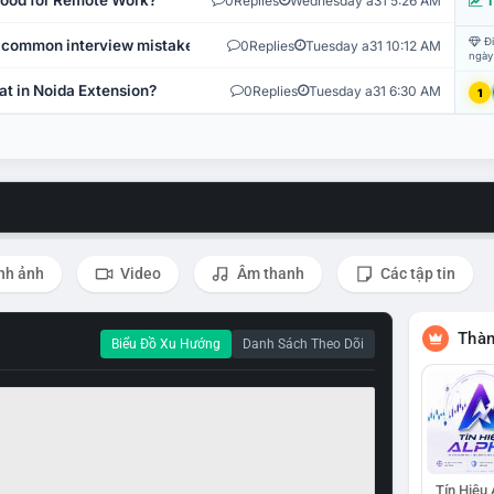
 Good for Remote Work?
0
Replies
Wednesday a31 5:26 AM
T
Đi
 common interview mistakes?
0
Replies
Tuesday a31 10:12 AM
ngày
at in Noida Extension?
0
Replies
Tuesday a31 6:30 AM
1
nh ảnh
Video
Âm thanh
Các tập tin
Thàn
Biểu Đồ Xu Hướng
Danh Sách Theo Dõi
Tín Hiệu