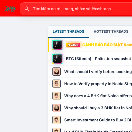
LATEST THREADS
HOTTEST THREADS
CẢNH BÁO BẢO MẬT &amp
VÀNG
BTC (Bitcoin) - Phân tích snapsho
What should I verify before booking
How to Verify property in Noida Ste
Why does a 4 BHK flat Noida offer b
Why should I buy a 3 BHK flat in No
Smart Investment Guide to Buy 2 BH