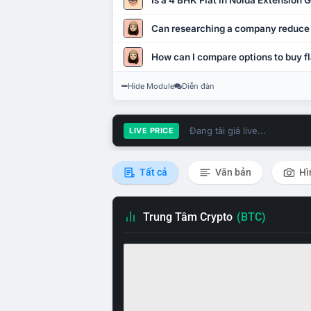
Is a 4 BHK Flat in Noida Extension
Can researching a company reduce
How can I compare options to buy fl
Hide Module
Diễn đàn
Đang tải giá live...
LIVE PRICE
Tất cả
Văn bản
Hì
Trung Tâm Crypto
(BTC)