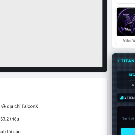
Vlike W
⚡ TITA
BTC
----
--%
SYSTEM:
 về địa chỉ FalconX
$3.2 triệu
Trợ lý A
hức tài sản