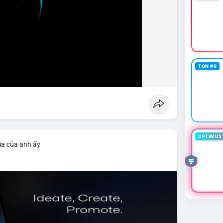
TON #9
OPTIMUS 
ìa của anh ấy