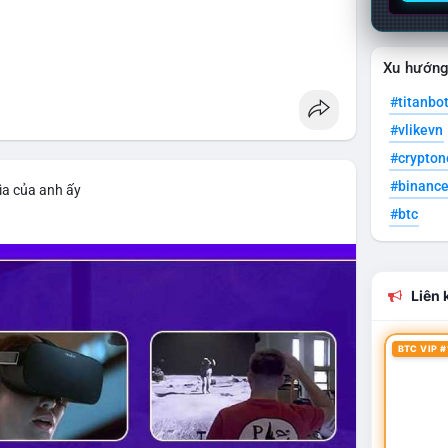
Xu hướn
#titanbo
#vlikevn
#crypto
#binanc
ìa của anh ấy
#btc
Liên k
BTC VIP #