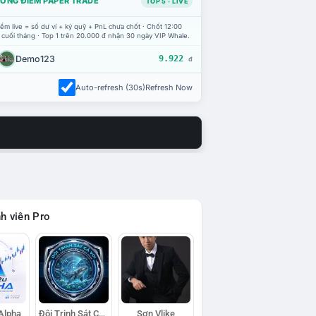
ỔNG ĐIỂM PAPER TRADE
TOP 5 · LIVE
ểm live = số dư ví + ký quỹ + PnL chưa chốt · Chốt 12:00
 cuối tháng · Top 1 trên 20.000 đ nhận 30 ngày VIP Whale.
Demo123
9.922
đ
Auto-refresh (30s)
Refresh Now
h viên Pro
 Alpha
Đội Trinh Sát Cá Voi
Sơn Vlike