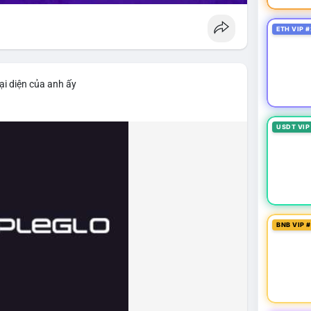
ETH VIP #
ại diện của anh ấy
USDT VIP
BNB VIP 