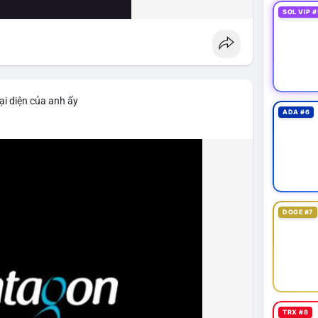
SOL VIP #
ại diện của anh ấy
ADA #6
DOGE #7
TRX #8