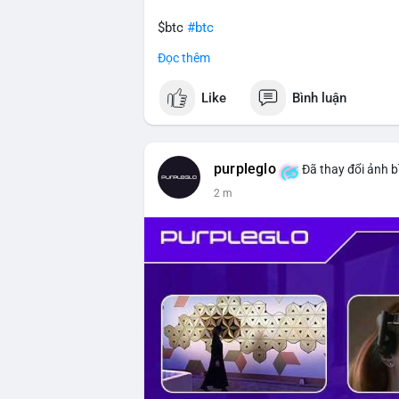
$btc
#btc
Đọc thêm
#vlikevn
#titanbot
Like
Bình luận
📰 Nguồn: CoinDesk
purpleglo
Đã thay đổi ảnh b
2 m