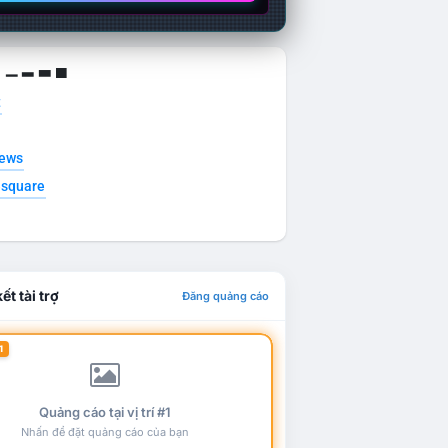
g ▁ ▂ ▃ ▄
t
news
esquare
ết tài trợ
Đăng quảng cáo
1
Quảng cáo tại vị trí #1
Nhấn để đặt quảng cáo của bạn