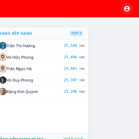
BẢNG XẾP HẠNG
TOP 5
Trần Thị Hương
25,548
VNĐ
À CHẾ TÀI XỬ LÝ VI PHẠM
Võ Hữu Phong
25,446
VNĐ
Trần Ngọc Hà
25,445
VNĐ
Võ Duy Phong
25,347
VNĐ
Đặng Kim Quỳnh
25,246
VNĐ