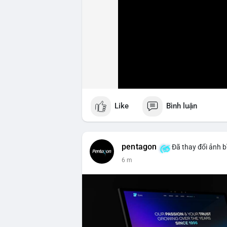
Like
Bình luận
pentagon
Đã thay đổi ảnh b
6 m