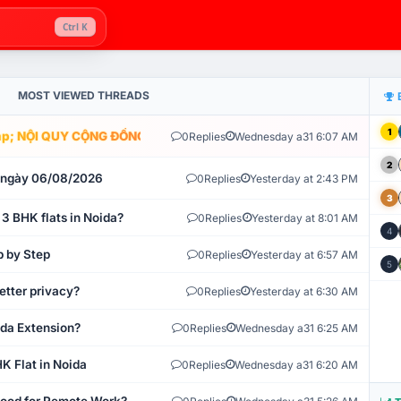
Ctrl K
MOST VIEWED THREADS
1
; NỘI QUY CỘNG ĐỒNG VLIKE.VN: HỆ THỐNG GIÁM SÁT TỰ ĐỘNG V
0
Replies
Wednesday a31 6:07 AM
2
t ngày 06/08/2026
0
Replies
Yesterday at 2:43 PM
3
 3 BHK flats in Noida?
0
Replies
Yesterday at 8:01 AM
4
p by Step
0
Replies
Yesterday at 6:57 AM
5
etter privacy?
0
Replies
Yesterday at 6:30 AM
ida Extension?
0
Replies
Wednesday a31 6:25 AM
K Flat in Noida
0
Replies
Wednesday a31 6:20 AM