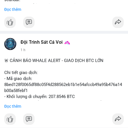
- Sự kiện có thể ảnh hưởng đến hình ảnh SBF và FTX.
Đọc thêm
- Không có thông tin tác động thị trường ngay lập tức.
#binancesquare
#cryptonews
#sbf
#ftx
#reformuk
$btc $eth
#vlikevn
#titanbot
Đội Trinh Sát Cá Voi
1 h
📰 Nguồn: Cointelegraph
🚨 CẢNH BÁO WHALE ALERT - GIAO DỊCH BTC LỚN
Chi tiết giao dịch:
- Mã giao dịch:
8bed128f0065df88c05f4d288562eb1b1e54afccb49a95b476a14
b00a58febf1
- Khối lượng di chuyển: 207.8546 BTC
- Giá trị ước tính: $13,449,009.09 USD (theo thị giá $64,703.92
Đọc thêm
USD)
- Thời gian: 17:19:40 2026-08-07 UTC
Nhận định phân tích: