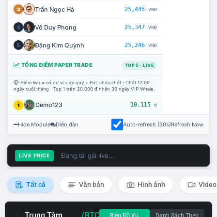
Trần Ngọc Hà
25,445
3
VNĐ
Võ Duy Phong
25,347
4
VNĐ
Đặng Kim Quỳnh
25,246
5
VNĐ
TỔNG ĐIỂM PAPER TRADE
TOP 5 · LIVE
Điểm live = số dư ví + ký quỹ + PnL chưa chốt · Chốt 12:00
ngày cuối tháng · Top 1 trên 20.000 đ nhận 30 ngày VIP Whale.
Demo123
10.115
1
đ
Hide Module
Diễn đàn
Auto-refresh (30s)
Refresh Now
Đang tải giá live...
LIVE PRICE
Tất cả
Văn bản
Hình ảnh
Video
Trung Tâm
(BTC
Biểu Đồ Xu
Danh Sách Theo