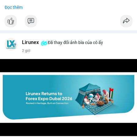
Đọc thêm
$btc $eth
#vlikevn
#titanbot
📰 Nguồn: CoinDesk
Lirunex
Đã thay đổi ảnh bìa của cô ấy
2 giờ