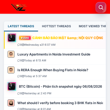
LATEST THREADS
HOTTEST THREADS
MOST VIEWED THRE
CẢNH BÁO BẢO MẬT &amp; NỘI QUY CỘNG ĐỒNG
VÀNG
0
Wednesday a31 6:07 AM
Luxury Apartments in Noida Investment Guide
0
Today at 6:13 AM
Is RERA Enough When Buying Flats in Noida?
0
Today at 5:37 AM
BTC (Bitcoin) - Phân tích snapshot ngày 06/08/2026
0
Yesterday at 2:43 PM
What should I verify before booking 3 BHK flats in Noida?
0
Yesterday at 8:01 AM