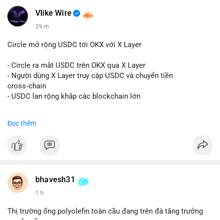
#kiemsoatvi
- Steak ’n Shake trả lương BTC
Vlike Wire
$btc
#btc
$eth
#eth
$sol
#sol
$xrp
#xrp
$sky
#sky
$sand
29 m
#sand
$skr
#skr
Circle mở rộng USDC tới OKX với X Layer
#vlikevn
#titanbot
- Circle ra mắt USDC trên OKX qua X Layer
📰 Nguồn: Decrypt
- Người dùng X Layer truy cập USDC và chuyển tiền
cross‑chain
- USDC lan rộng khắp các blockchain lớn
#binancesquare
#cryptonews
#usdc
#okx
#xlayer
Đọc thêm
$usdc
#vlikevn
#titanbot
📰 Nguồn: Cointelegraph
bhavesh31
1 h
Thị trường ống polyolefin toàn cầu đang trên đà tăng trưởng