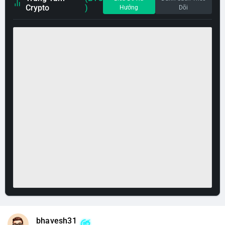
Crypto
)
Hướng
Dõi
bhavesh31