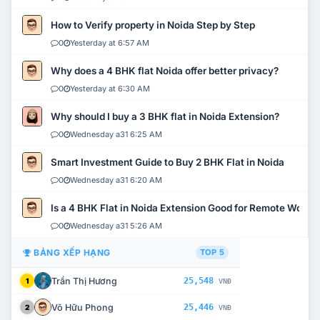
How to Verify property in Noida Step by Step
0
Yesterday at 6:57 AM
Why does a 4 BHK flat Noida offer better privacy?
0
Yesterday at 6:30 AM
Why should I buy a 3 BHK flat in Noida Extension?
0
Wednesday a31 6:25 AM
Smart Investment Guide to Buy 2 BHK Flat in Noida
0
Wednesday a31 6:20 AM
Is a 4 BHK Flat in Noida Extension Good for Remote Work?
0
Wednesday a31 5:26 AM
BẢNG XẾP HẠNG
TOP 5
Trần Thị Hương
25,548
1
VNĐ
Võ Hữu Phong
25,446
2
VNĐ