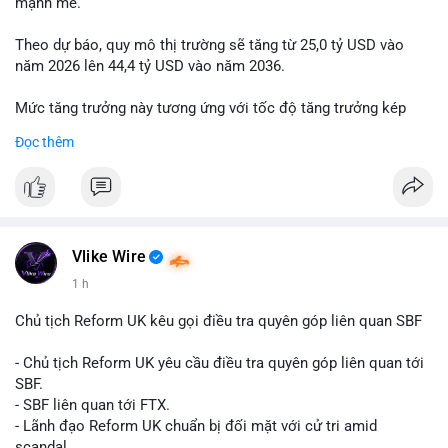
mạnh mẽ.
Theo dự báo, quy mô thị trường sẽ tăng từ 25,0 tỷ USD vào
năm 2026 lên 44,4 tỷ USD vào năm 2036.
Mức tăng trưởng này tương ứng với tốc độ tăng trưởng kép
hàng năm (CAGR) đạt 5,9% trong giai đoạn dự báo.
Đọc thêm
Đây là tín hiệu tích cực cho các nhà sản xuất, nhà phân phối và
nhà đầu tư trong ngành vật liệu xây dựng và hạ tầng.
Bạn đánh giá thế nào về tiềm năng của dòng sản phẩm ống
nhựa polyolefin trong tương lai?
Vlike Wire
1 h
Chủ tịch Reform UK kêu gọi điều tra quyên góp liên quan SBF
- Chủ tịch Reform UK yêu cầu điều tra quyên góp liên quan tới
SBF.
- SBF liên quan tới FTX.
- Lãnh đạo Reform UK chuẩn bị đối mặt với cử tri amid
scandal.