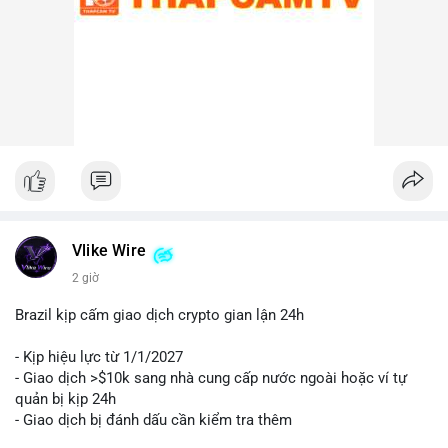
Lời khuyên cho nhà đầu tư nhỏ lẻ:
Nhà đầu tư nên theo dõi sát các địa chỉ ví nhận trong giao dịch
này. Nếu BTC được chuyển lên sàn trong 24-48 giờ tới, hãy
thận trọng trước khả năng điều chỉnh giá. Ngược lại, nếu ví
nhận là ví lạnh, đây có thể là tín hiệu tích cực cho xu hướng
trung hạn. Quản lý rủi ro chặt chẽ và tránh hành động theo cảm
xúc là ưu tiên hàng đầu.
#44btc
#vilanh
#tichluydaihan
#btcmempool
#2tr86usd
Vlike Wire
2 giờ
Brazil kịp cấm giao dịch crypto gian lận 24h
- Kịp hiệu lực từ 1/1/2027
- Giao dịch >$10k sang nhà cung cấp nước ngoài hoặc ví tự
quản bị kịp 24h
- Giao dịch bị đánh dấu cần kiểm tra thêm