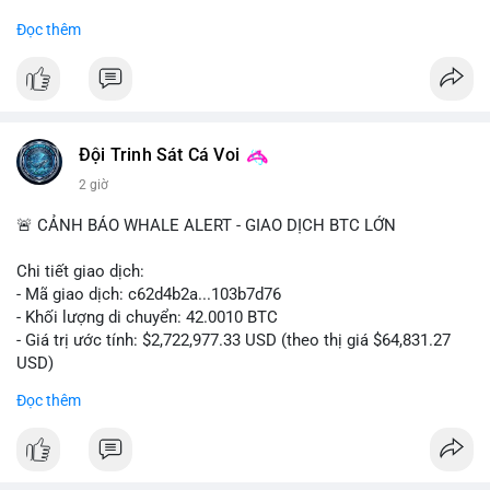
#binancesquare
#cryptonews
#regulation
Đọc thêm
$btc $eth
#vlikevn
#titanbot
📰 Nguồn: Cointelegraph
Đội Trinh Sát Cá Voi
2 giờ
🚨 CẢNH BÁO WHALE ALERT - GIAO DỊCH BTC LỚN
Chi tiết giao dịch:
- Mã giao dịch: c62d4b2a...103b7d76
- Khối lượng di chuyển: 42.0010 BTC
- Giá trị ước tính: $2,722,977.33 USD (theo thị giá $64,831.27
USD)
- Thời gian: 09:19:19 2026-08-09 UTC
Đọc thêm
Một khối lượng 42 BTC trị giá hơn 2.7 triệu USD vừa được xác
nhận trong mempool. Với mức giá hiện tại, động thái này cho
thấy cá voi đang tái cơ cấu danh mục. Nếu dòng tiền hướng về