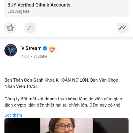
BUY Verified Github Accounts
Los Angeles
V Stream
4 giờ
·
Youtube
Bàn Thân Còn Gánh Khóa KHOẢN NỢ LỚN, Bàn Vấn Chọn
Nhân Viên Trước
Công ty đối mặt với doanh thu không tăng do việc cấm giao
dịch crypto, dẫn đến thiệt hại tài chính lớn. Cấm này có thể
phản ánh phản ứng của chính quyền hoặc thị trường đối với
Đọc thêm
biến động giá digital asset. Bàn vấn chuyển hướng tập trung
vào nhân lực, cho thấy chiến lược giảm chi phí hoặc điều chỉnh
mô hình kinh doanh. Điều này có thể ảnh hưởng đến thị trường