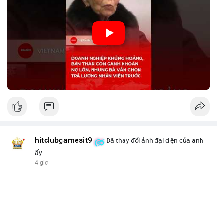
crypto và các doanh nghiệp liên quan trong tương lai.
🎥 Xem video trực tiếp tại:
Nguồn: KIEN THUC KINH TE
hitclubgamesit9
Đã thay đổi ảnh đại diện của anh
ấy
4 giờ