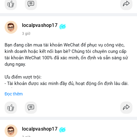
👉 Order tại: localpvashop
👉 Phản hồi 24/7
👉 WhatsApp: +1 660 215-8938
👉 Telegram: @localpvashop
localpvashop17
👉 Email: localpvashop@gmail.com
3 giờ
Đừng bỏ lỡ cơ hội cải thiện danh tiếng trực tuyến của bạn một
Bạn đang cần mua tài khoản WeChat để phục vụ công việc,
cách hiệu quả!
kinh doanh hoặc kết nối bạn bè? Chúng tôi chuyên cung cấp
tài khoản WeChat 100% đã xác minh, ổn định và sẵn sàng sử
dụng ngay.
Ưu điểm vượt trội:
- Tài khoản được xác minh đầy đủ, hoạt động ổn định lâu dài.
- Hỗ trợ khách hàng 24/7, phản hồi nhanh chóng.
Đọc thêm
- Giao dịch an toàn, bảo mật thông tin.
Đặt hàng ngay hôm nay để nhận ưu đãi tốt nhất!
Liên hệ với chúng tôi qua:
localpvashop17
- WhatsApp: +1 (66
215-8938
- Telegram: @localpvashop