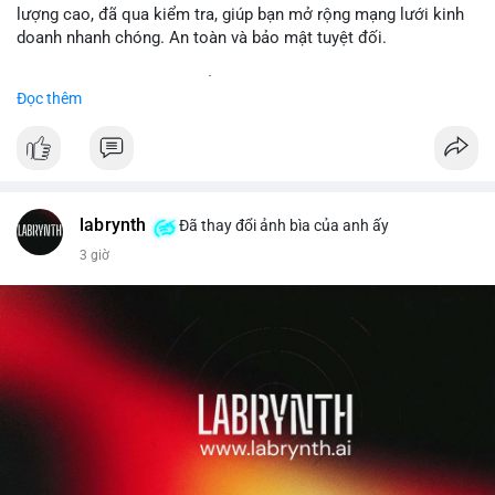
lượng cao, đã qua kiểm tra, giúp bạn mở rộng mạng lưới kinh
doanh nhanh chóng. An toàn và bảo mật tuyệt đối.
Đặt hàng ngay hôm nay để nhận ưu đãi tốt nhất!
Đọc thêm
✅ Đặt hàng: localpvashop
✅ Phản hồi trong 24 giờ
✅ WhatsApp: +1 (66
215-8938
✅ Telegram: @localpvashop
labrynth
✅ Email: localpvashop@gmail.com
Đã thay đổi ảnh bìa của anh ấy
3 giờ
Liên hệ ngay để được tư vấn chi tiết và hỗ trợ tận tình.