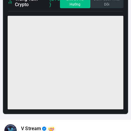
Crypto
)
Hướng
Dõi
V Stream