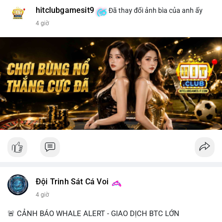
hitclubgamesit9
Đã thay đổi ảnh bìa của anh ấy
4 giờ
Đội Trinh Sát Cá Voi
4 giờ
🚨 CẢNH BÁO WHALE ALERT - GIAO DỊCH BTC LỚN