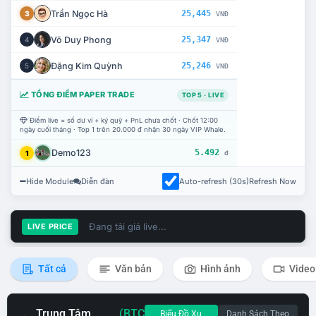
Trần Ngọc Hà
25,445
3
VNĐ
Võ Duy Phong
25,347
4
VNĐ
Đặng Kim Quỳnh
25,246
5
VNĐ
TỔNG ĐIỂM PAPER TRADE
TOP 5 · LIVE
Điểm live = số dư ví + ký quỹ + PnL chưa chốt · Chốt 12:00
ngày cuối tháng · Top 1 trên 20.000 đ nhận 30 ngày VIP Whale.
Demo123
5.492
1
đ
Hide Module
Diễn đàn
Auto-refresh (30s)
Refresh Now
Đang tải giá live...
LIVE PRICE
Tất cả
Văn bản
Hình ảnh
Video
Trung Tâm
(BTC
Biểu Đồ Xu
Danh Sách Theo