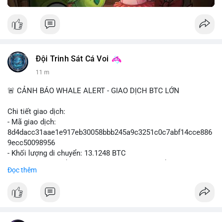
Đội Trinh Sát Cá Voi
11 m
🚨 CẢNH BÁO WHALE ALERT - GIAO DỊCH BTC LỚN
Chi tiết giao dịch:
- Mã giao dịch:
8d4dacc31aae1e917eb30058bbb245a9c3251c0c7abf14cce886
9ecc50098956
- Khối lượng di chuyển: 13.1248 BTC
- Giá trị ước tính: $852,797.92 USD (theo thị giá $64,975.99
Đọc thêm
USD)
- Thời gian: 11:19:18 2026-08-09 UTC
Nhận định phân tích:
Khối lượng 13.1248 BTC, tương đương hơn 850 nghìn USD,