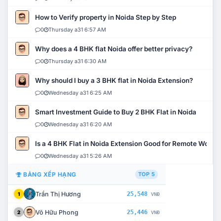
How to Verify property in Noida Step by Step
0
Thursday a31 6:57 AM
Why does a 4 BHK flat Noida offer better privacy?
0
Thursday a31 6:30 AM
Why should I buy a 3 BHK flat in Noida Extension?
0
Wednesday a31 6:25 AM
Smart Investment Guide to Buy 2 BHK Flat in Noida
0
Wednesday a31 6:20 AM
Is a 4 BHK Flat in Noida Extension Good for Remote Work?
0
Wednesday a31 5:26 AM
BẢNG XẾP HẠNG
TOP 5
Trần Thị Hương
25,548
1
VNĐ
Võ Hữu Phong
25,446
2
VNĐ