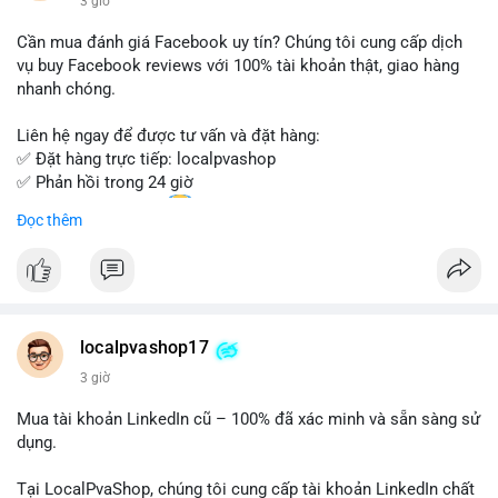
3 giờ
- Email: localpvashop@gmail.com
Cần mua đánh giá Facebook uy tín? Chúng tôi cung cấp dịch
Đừng bỏ lỡ cơ hội sở hữu tài khoản WeChat chất lượng với giá
vụ buy Facebook reviews với 100% tài khoản thật, giao hàng
tốt. Liên hệ ngay!
nhanh chóng.
Liên hệ ngay để được tư vấn và đặt hàng:
✅ Đặt hàng trực tiếp: localpvashop
✅ Phản hồi trong 24 giờ
✅ WhatsApp: +1 (66
215-8938
Đọc thêm
✅ Telegram: @localpvashop
✅ Email: localpvashop@gmail.com
Chất lượng đảm bảo, hỗ trợ tận tình. Hãy liên hệ ngay hôm
nay!
localpvashop17
3 giờ
Mua tài khoản LinkedIn cũ – 100% đã xác minh và sẵn sàng sử
dụng.
Tại LocalPvaShop, chúng tôi cung cấp tài khoản LinkedIn chất