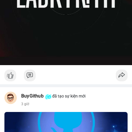
BuyGithub
đã tạo sự kiện mới
3 giờ