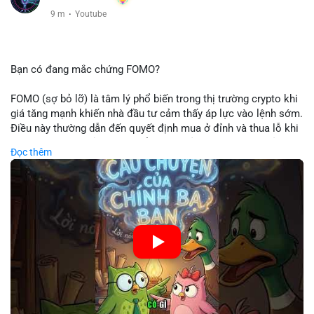
9 m
·
Youtube
Bạn có đang mắc chứng FOMO?
FOMO (sợ bỏ lỡ) là tâm lý phổ biến trong thị trường crypto khi
giá tăng mạnh khiến nhà đầu tư cảm thấy áp lực vào lệnh sớm.
Điều này thường dẫn đến quyết định mua ở đỉnh và thua lỗ khi
thị trường điều chỉnh. Cần kiểm soát cảm xúc và tuân thủ
Đọc thêm
chiến lược đầu tư rõ ràng.
🎥 Xem video trực tiếp tại:
Nguồn: Cú Thông Thái