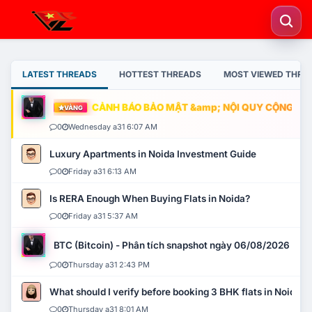
LATEST THREADS
HOTTEST THREADS
MOST VIEWED THRE
CẢNH BÁO BẢO MẬT &amp; NỘI QUY CỘNG ĐỒNG
VÀNG
0
Wednesday a31 6:07 AM
Luxury Apartments in Noida Investment Guide
0
Friday a31 6:13 AM
Is RERA Enough When Buying Flats in Noida?
0
Friday a31 5:37 AM
BTC (Bitcoin) - Phân tích snapshot ngày 06/08/2026
0
Thursday a31 2:43 PM
What should I verify before booking 3 BHK flats in Noida?
0
Thursday a31 8:01 AM