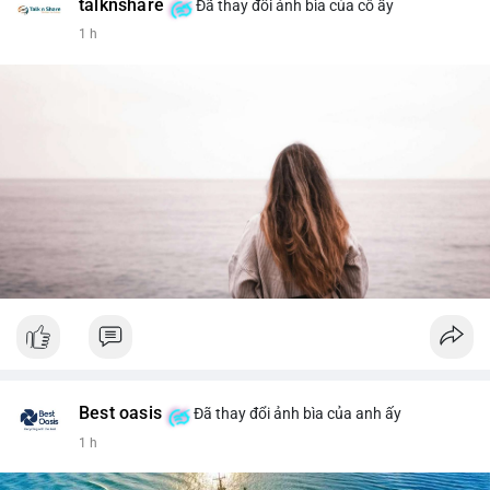
talknshare
Đã thay đổi ảnh bìa của cô ấy
1 h
Best oasis
Đã thay đổi ảnh bìa của anh ấy
1 h