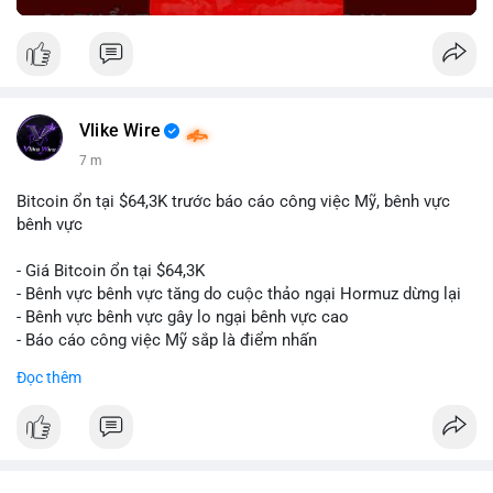
Vlike Wire
7 m
Bitcoin ổn tại $64,3K trước báo cáo công việc Mỹ, bênh vực
bênh vực
- Giá Bitcoin ổn tại $64,3K
- Bênh vực bênh vực tăng do cuộc thảo ngại Hormuz dừng lại
- Bênh vực bênh vực gây lo ngại bênh vực cao
- Báo cáo công việc Mỹ sắp là điểm nhấn
Đọc thêm
$btc
#btc
#vlikevn
#titanbot
📰 Nguồn: CoinDesk