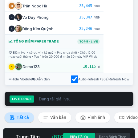
Trần Ngọc Hà
25,445
3
VNĐ
Võ Duy Phong
25,347
4
VNĐ
Đặng Kim Quỳnh
25,246
5
VNĐ
TỔNG ĐIỂM PAPER TRADE
TOP 5 · LIVE
Điểm live = số dư ví + ký quỹ + PnL chưa chốt · Chốt 12:00
ngày cuối tháng · Top 1 trên 20.000 đ nhận 30 ngày VIP Whale.
Demo123
10.115
1
đ
Hide Module
Diễn đàn
Auto-refresh (30s)
Refresh Now
Đang tải giá live...
LIVE PRICE
Tất cả
Văn bản
Hình ảnh
Video
Trung Tâm
(BTC
Biểu Đồ Xu
Danh Sách Theo