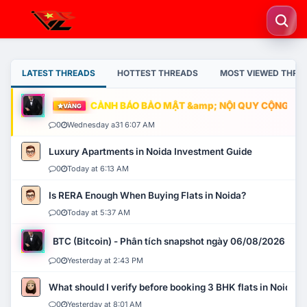
LATEST THREADS
HOTTEST THREADS
MOST VIEWED THRE
CẢNH BÁO BẢO MẬT &amp; NỘI QUY CỘNG ĐỒNG
VÀNG
0
Wednesday a31 6:07 AM
Luxury Apartments in Noida Investment Guide
0
Today at 6:13 AM
Is RERA Enough When Buying Flats in Noida?
0
Today at 5:37 AM
BTC (Bitcoin) - Phân tích snapshot ngày 06/08/2026
0
Yesterday at 2:43 PM
What should I verify before booking 3 BHK flats in Noida?
0
Yesterday at 8:01 AM