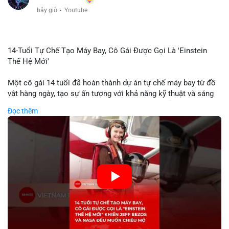
bây giờ
·
Youtube
14-Tuổi Tự Chế Tạo Máy Bay, Cô Gái Được Gọi Là 'Einstein
Thế Hệ Mới'
Một cô gái 14 tuổi đã hoàn thành dự án tự chế máy bay từ đồ
vật hàng ngày, tạo sự ấn tượng với khả năng kỹ thuật và sáng
tạo. Video do kênh KIEN THUC KINH TE đăng tải ghi lại quá
Đọc thêm
trình cô girl thiết kế, sản xuất và thử nghiệm máy bay, được
nhiều người so sánh với trí tuệ của Einstein. Thành tựu này
không chỉ thể hiện khả năng học tập nhanh chóng mà còn thể
hiện tiềm năng của thế hệ trẻ trong lĩnh vực công nghệ. Mặc dù
chưa liên quan trực tiếp đến tài chính hoặc crypto, sự phát
triển của công nghệ mới thường tạo cơ hội đầu tư hoặc ứng
dụng trong các lĩnh vực số hóa.
🎥 Xem video trực tiếp tại:
Nguồn: KIEN THUC KINH TE