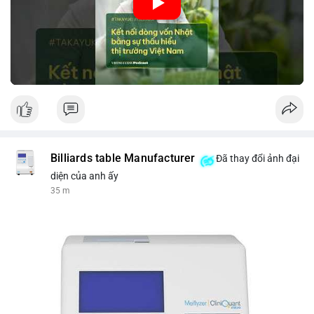
nhập khẩu từ Nhật Bản. Bài cũng nhấn mạnh vai trò của thông
tin thị trường chính xác trong việc giảm rủi ro khi kết nối các
thị trường khác nhau.
🎥 Xem video trực tiếp tại:
Nguồn: VIETSUCCESS
Billiards table Manufacturer
Đã thay đổi ảnh đại
diện của anh ấy
35 m