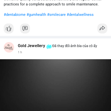
cân nhắc giảm tỷ trọng đòn bẩy và chờ xu hướng rõ ràng trước
practices for a complete approach to smile maintenance.
khi gia tăng vị thế.
#dentabiome
#gumhealth
#smilecare
#dentalwellness
#8dot0316btc
#chuyenlensan
#aplucbannganhan
#btcmempool
#516kusd
Gold Jewellery
Đã thay đổi ảnh bìa của cô ấy
1 h