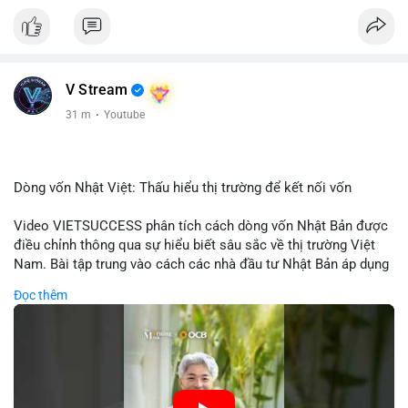
V Stream
31 m
·
Youtube
Dòng vốn Nhật Việt: Thấu hiểu thị trường để kết nối vốn
Video VIETSUCCESS phân tích cách dòng vốn Nhật Bản được
điều chỉnh thông qua sự hiểu biết sâu sắc về thị trường Việt
Nam. Bài tập trung vào cách các nhà đầu tư Nhật Bản áp dụng
chiến lược đầu tư phù hợp với điều kiện kinh tế địa phương, từ
Đọc thêm
đầu tư trực tiếp vào doanh nghiệp đến việc giao dịch tài chính.
Kết nối này không chỉ tạo cơ hội tăng trưởng cho Việt Nam mà
còn tạo ra động lực cho thị trường crypto địa phương khi các
nhà đầu tư đa quốc gia tìm kiếm cơ hội đa dạng. Các yếu tố
như chính sách tài chính Việt Nam, xu hướng đầu tư ESG, và
ổn định thị trường sẽ ảnh hưởng trực tiếp đến lưu lượng vốn