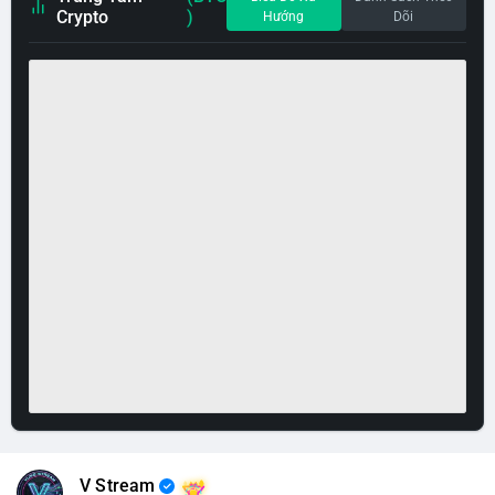
Crypto
)
Hướng
Dõi
V Stream