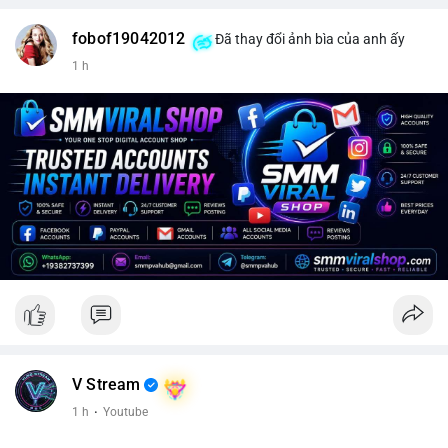
fobof19042012
Đã thay đổi ảnh bìa của anh ấy
1 h
V Stream
1 h
·
Youtube