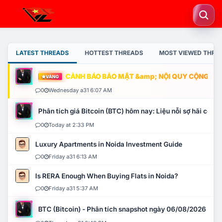
LATEST THREADS
HOTTEST THREADS
MOST VIEWED THRE
CẢNH BÁO BẢO MẬT &amp; NỘI QUY CỘNG ĐỒNG
VÀNG
0
Wednesday a31 6:07 AM
Phân tích giá Bitcoin (BTC) hôm nay: Liệu nỗi sợ hãi có mở 
0
Today at 2:33 PM
Luxury Apartments in Noida Investment Guide
0
Friday a31 6:13 AM
Is RERA Enough When Buying Flats in Noida?
0
Friday a31 5:37 AM
BTC (Bitcoin) - Phân tích snapshot ngày 06/08/2026