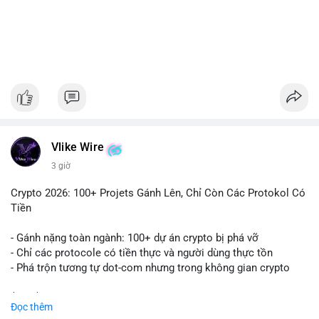
#1756513btc
#vilanh
#tichluydaihan
#giaodichlon
#mempoolbtc
Vlike Wire
3 giờ
Crypto 2026: 100+ Projets Gánh Lên, Chỉ Còn Các Protokol Có
Tiền
- Gánh nặng toàn ngành: 100+ dự án crypto bị phá vỡ
- Chỉ các protocole có tiền thực và người dùng thực tồn
- Phá trộn tương tự dot-com nhưng trong không gian crypto
$btc $eth
Đọc thêm