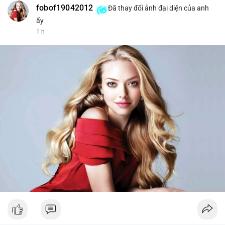
fobof19042012
Đã thay đổi ảnh đại diện của anh
ấy
1 h