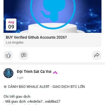
Aug
09
BUY Verified Github Accounts 2026?
Los Angeles
Đội Trinh Sát Cá Voi
2 giờ
🚨 CẢNH BÁO WHALE ALERT - GIAO DỊCH BTC LỚN
Chi tiết giao dịch:
- Mã giao dịch: c4ede0a7...eab8ba27