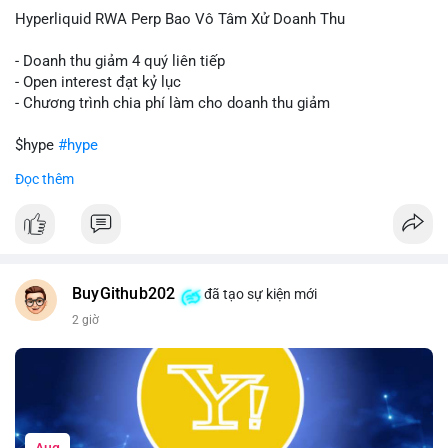
củng cố niềm tin cho xu hướng tăng.
Hyperliquid RWA Perp Bao Vô Tâm Xử Doanh Thu
Lời khuyên:
- Doanh thu giảm 4 quý liên tiếp
Nhà đầu tư nên theo dõi sát dòng tiền tiếp theo từ địa chỉ này.
- Open interest đạt kỷ lục
Nếu BTC được nạp thêm lên sàn, cần thận trọng với nhịp điều
- Chương trình chia phí làm cho doanh thu giảm
chỉnh. Ngược lại, nếu dòng tiền dịch chuyển vào ví lạnh, có thể
nắm giữ vị thế hiện tại.
$hype
#hype
Đọc thêm
#60btc
#dongtiencavoi
#khangcu65k
#vilanh
#btcgiaodichlon
#vlikevn
#titanbot
📰 Nguồn: CoinDesk
BuyGithub202
đã tạo sự kiện mới
2 giờ
Aug