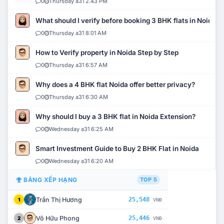
0
Thursday a31 2:43 PM
What should I verify before booking 3 BHK flats in Noida?
0
Thursday a31 8:01 AM
How to Verify property in Noida Step by Step
0
Thursday a31 6:57 AM
Why does a 4 BHK flat Noida offer better privacy?
0
Thursday a31 6:30 AM
Why should I buy a 3 BHK flat in Noida Extension?
0
Wednesday a31 6:25 AM
Smart Investment Guide to Buy 2 BHK Flat in Noida
0
Wednesday a31 6:20 AM
BẢNG XẾP HẠNG
TOP 5
Trần Thị Hương
25,548
1
VNĐ
Võ Hữu Phong
25,446
2
VNĐ