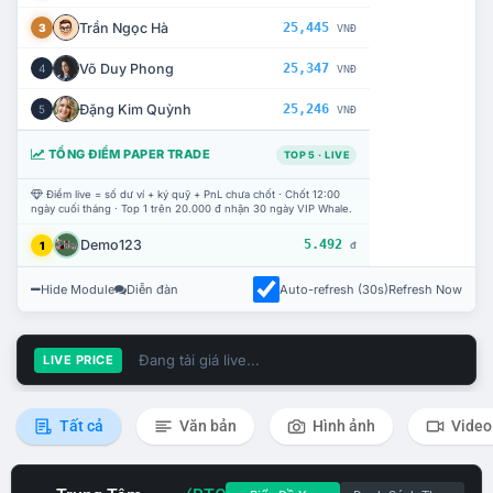
Trần Ngọc Hà
25,445
3
VNĐ
Võ Duy Phong
25,347
4
VNĐ
Đặng Kim Quỳnh
25,246
5
VNĐ
TỔNG ĐIỂM PAPER TRADE
TOP 5 · LIVE
Điểm live = số dư ví + ký quỹ + PnL chưa chốt · Chốt 12:00
ngày cuối tháng · Top 1 trên 20.000 đ nhận 30 ngày VIP Whale.
Demo123
5.492
1
đ
Hide Module
Diễn đàn
Auto-refresh (30s)
Refresh Now
Đang tải giá live...
LIVE PRICE
Tất cả
Văn bản
Hình ảnh
Video