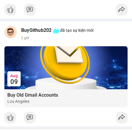
📰 Nguồn: CoinDesk
BuyGithub202
đã tạo sự kiện mới
2 giờ
Aug
09
Buy Old Gmail Accounts
Los Angeles