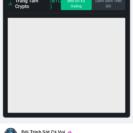
Trung Tâm
(BTC
Biểu Đồ Xu
Danh Sách Theo
Crypto
)
Hướng
Dõi
Đội Trinh Sát Cá Voi