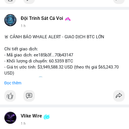
Đội Trinh Sát Cá Voi
1 h
🚨 CẢNH BÁO WHALE ALERT - GIAO DỊCH BTC LỚN
Chi tiết giao dịch:
- Mã giao dịch: ee185b3f...70b43147
- Khối lượng di chuyển: 60.5359 BTC
- Giá trị ước tính: $3,949,588.32 USD (theo thị giá $65,243.70
USD)
- Thời gian: 15:20
1 2026-08-09 UTC
Đọc thêm
Nhận định phân tích:
Khối lượng 60.5 BTC trị giá gần 4 triệu USD được di chuyển
trong phiên giao dịch châu Á. Mức giá $65,243 đang nằm gần
vùng kháng cự ngắn hạn, động thái này có thể là bước chuẩn bị
Vlike Wire
thanh khoản trước khi đẩy giá. Nếu số BTC này được gửi lên
sàn tập trung, áp lực bán tiềm năng sẽ gia tăng. Ngược lại, nếu
1 h
chuyển vào ví lạnh, đây là tín hiệu tích lũy dài hạn của cá mập,