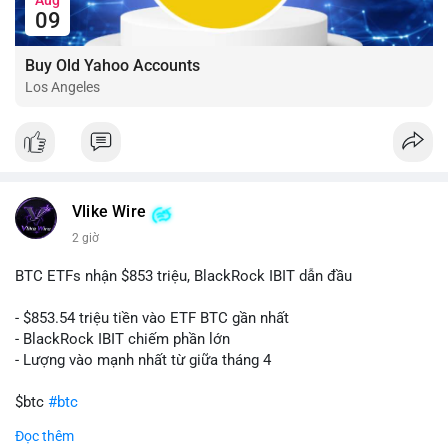
09
Buy Old Yahoo Accounts
Los Angeles
Vlike Wire
2 giờ
BTC ETFs nhận $853 triệu, BlackRock IBIT dẫn đầu
- $853.54 triệu tiền vào ETF BTC gần nhất
- BlackRock IBIT chiếm phần lớn
- Lượng vào mạnh nhất từ giữa tháng 4
$btc
#btc
Đọc thêm
#vlikevn
#titanbot