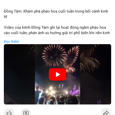
Đồng Tâm: Khám phá pháo hoa cuối tuần trong bối cảnh kinh
tế
Video của kênh Đồng Tâm ghi lại hoạt động ngắm pháo hoa
vào cuối tuần, phản ánh xu hướng giải trí phổ biến khi nền kinh
tế ổn định. Sự kiện này có thể cho thấy người tiêu dùng ưu tiên
Đọc thêm
trải nghiệm hơn là đầu tư vào tài sản vật chất. Trong bối cảnh
lãi suất ổn định và thị trường crypto ổn định, hoạt động giải trí
như vậy thường tăng trưởng khi người dân có khả năng chi
tiêu. Tuy nhiên, sự ưu tiên giải trí có thể ảnh hưởng đến tỷ lệ
tiết kiệm hoặc đầu tư vào crypto nếu người tiêu dùng chuyển
hướng ngân sách.
🎥 Xem video trực tiếp tại:
Nguồn: Đồng Tâm