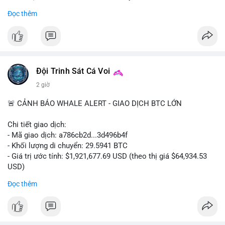
- Khối lượng giao dịch Futures hiện cao gấp 8 lần so với giao
Đọc thêm
dịch Spot.
#binance
#btc
#cryptonews
#bitcoin
#futures
$btc
Đội Trinh Sát Cá Voi
#vlikevn
#titanbot
2 giờ
📰 Nguồn: Cointelegraph
🚨 CẢNH BÁO WHALE ALERT - GIAO DỊCH BTC LỚN
Chi tiết giao dịch:
- Mã giao dịch: a786cb2d...3d496b4f
- Khối lượng di chuyển: 29.5941 BTC
- Giá trị ước tính: $1,921,677.69 USD (theo thị giá $64,934.53
USD)
- Thời gian: 11:19:59 2026-08-07 UTC
Đọc thêm
Nhận định phân tích: Giao dịch gần 30 BTC trị giá gần 2 triệu
USD được thực hiện trong một khối chưa xác nhận cho thấy
dấu hiệu di chuyển vốn có chủ đích. Với khối lượng này, khả