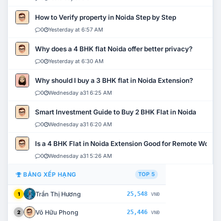
How to Verify property in Noida Step by Step
0
Yesterday at 6:57 AM
Why does a 4 BHK flat Noida offer better privacy?
0
Yesterday at 6:30 AM
Why should I buy a 3 BHK flat in Noida Extension?
0
Wednesday a31 6:25 AM
Smart Investment Guide to Buy 2 BHK Flat in Noida
0
Wednesday a31 6:20 AM
Is a 4 BHK Flat in Noida Extension Good for Remote Work?
0
Wednesday a31 5:26 AM
BẢNG XẾP HẠNG
TOP 5
Trần Thị Hương
25,548
1
VNĐ
Võ Hữu Phong
25,446
2
VNĐ