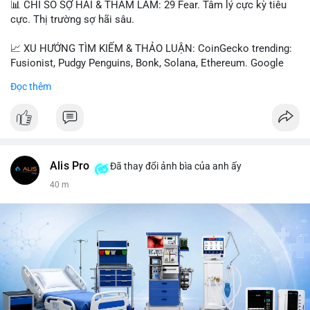
📊 CHỈ SỐ SỢ HÃI & THAM LAM: 29 Fear. Tâm lý cực kỳ tiêu
cực. Thị trường sợ hãi sâu.
📈 XU HƯỚNG TÌM KIẾM & THẢO LUẬN: CoinGecko trending:
Fusionist, Pudgy Penguins, Bonk, Solana, Ethereum. Google
Trends Việt Nam: vietnam vs cambodia, cà phê, thành lộc, hồ
Đọc thêm
tiêu, vũ khí hạt nhân, đội tuyển Brasil, cúp U20 Châu Á.
LunarCrush trending: Ethereum, Solana, Taylor Swift, Tesla,
UFC 310, Premier League, Champions League, NCAA Football,
Dogecoin, LeBron James, Andreessen Horowitz, NFL,
Polkadot, Real Madrid, Beyoncé, Microsoft, UFC 311, Chainlink,
MrBeast, Google. Binance Square: nhiều post về lệnh long, lợi
Alis Pro
Đã thay đổi ảnh bìa của anh ấy
nhuận, $HFT/$SKYAI, $RIVER, $WLD, $ALLO, Top trader 30
40 m
ngày, POV Binancian, bình nước Binance, sân khấu, chia sẻ trải
nghiệm.
💬 DÒNG CHẢY TIN TỨC & TRUYỀN THÔNG: Telegram
CoinTelegraph: Saylor nói Bitcoin không cần rõ ràng, Mỹ cần
rõ ràng; CEX futures volume giảm xuống $4 tỷ trong tháng 7,
thấp nhất từ tháng 12/2023; Prophet Market ra mắt thị trường
dự đoán human vs AI; Trump nói crypto làเรื่อง lớn, người dùng