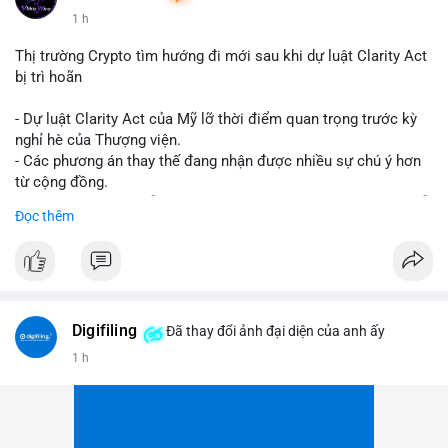
1 h
Thị trường Crypto tìm hướng đi mới sau khi dự luật Clarity Act
bị trì hoãn
- Dự luật Clarity Act của Mỹ lỡ thời điểm quan trọng trước kỳ
nghỉ hè của Thượng viện.
- Các phương án thay thế đang nhận được nhiều sự chú ý hơn
từ cộng đồng.
- Thị trường crypto vẫn tiếp tục vận động bất chấp sự chậm trễ
Đọc thêm
về pháp lý.
#binancesquare
#cryptonews
#regulation
#uspolitics
$btc $eth
Digifiling
Đã thay đổi ảnh đại diện của anh ấy
#vlikevn
#titanbot
1 h
📰 Nguồn: CoinDesk