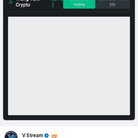
Crypto
)
Hướng
Dõi
V Stream