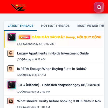
LATEST THREADS
HOTTEST THREADS
MOST VIEWED THRE
CẢNH BÁO BẢO MẬT &amp; NỘI QUY CỘNG ĐỒNG
VÀNG
0
Wednesday a31 6:07 AM
Luxury Apartments in Noida Investment Guide
0
Today at 6:13 AM
Is RERA Enough When Buying Flats in Noida?
0
Today at 5:37 AM
BTC (Bitcoin) - Phân tích snapshot ngày 06/08/2026
0
Yesterday at 2:43 PM
What should I verify before booking 3 BHK flats in Noida?
0
Yesterday at 8:01 AM