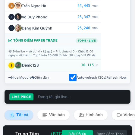
Trần Ngọc Hà
25,445
3
VNĐ
Võ Duy Phong
25,347
4
VNĐ
Đặng Kim Quỳnh
25,246
5
VNĐ
TỔNG ĐIỂM PAPER TRADE
TOP 5 · LIVE
Điểm live = số dư ví + ký quỹ + PnL chưa chốt · Chốt 12:00
ngày cuối tháng · Top 1 trên 20.000 đ nhận 30 ngày VIP Whale.
Demo123
10.115
1
đ
Hide Module
Diễn đàn
Auto-refresh (30s)
Refresh Now
Đang tải giá live...
LIVE PRICE
Tất cả
Văn bản
Hình ảnh
Video
Trung Tâm
(BTC
Biểu Đồ Xu
Danh Sách Theo