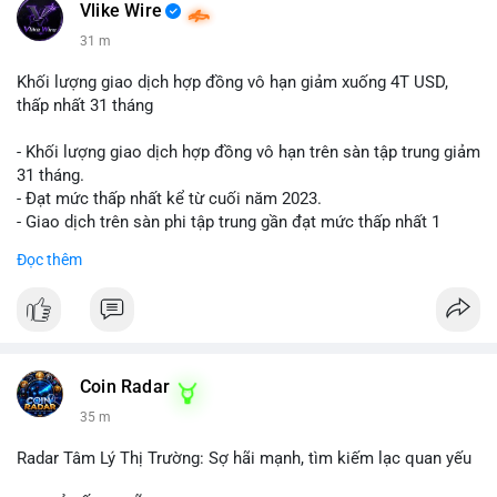
📰 Nguồn: Cointelegraph
Vlike Wire
31 m
Khối lượng giao dịch hợp đồng vô hạn giảm xuống 4T USD,
thấp nhất 31 tháng
- Khối lượng giao dịch hợp đồng vô hạn trên sàn tập trung giảm
31 tháng.
- Đạt mức thấp nhất kể từ cuối năm 2023.
- Giao dịch trên sàn phi tập trung gần đạt mức thấp nhất 1
năm.
Đọc thêm
#binancesquare
#cryptonews
#cex
#futures
$btc $eth
#vlikevn
#titanbot
Coin Radar
35 m
📰 Nguồn: Cointelegraph
Radar Tâm Lý Thị Trường: Sợ hãi mạnh, tìm kiếm lạc quan yếu