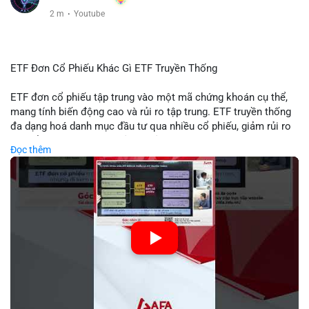
2 m
·
Youtube
ETF Đơn Cổ Phiếu Khác Gì ETF Truyền Thống
ETF đơn cổ phiếu tập trung vào một mã chứng khoán cụ thể,
mang tính biến động cao và rủi ro tập trung. ETF truyền thống
đa dạng hoá danh mục đầu tư qua nhiều cổ phiếu, giảm rủi ro
cụ thể. Sự khác biệt này ảnh hưởng đến chiến lược phân배 tài
Đọc thêm
sản và mức độ tiếp xúc với thị trường.
🎥 Xem video trực tiếp tại:
Nguồn: Tài chính & Kinh doanh