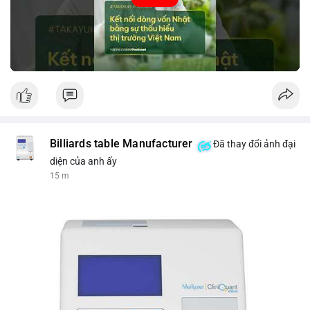
tin thị trường chính xác trong việc giảm rủi ro khi kết nối các
thị trường khác nhau.
🎥 Xem video trực tiếp tại:
Nguồn: VIETSUCCESS
Billiards table Manufacturer
Đã thay đổi ảnh đại
diện của anh ấy
15 m