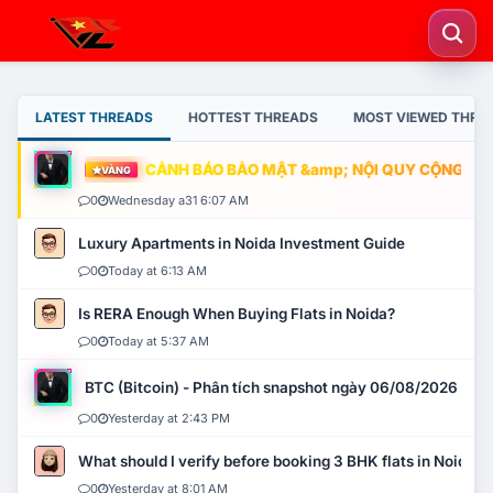
LATEST THREADS
HOTTEST THREADS
MOST VIEWED THRE
CẢNH BÁO BẢO MẬT &amp; NỘI QUY CỘNG ĐỒNG
VÀNG
0
Wednesday a31 6:07 AM
Luxury Apartments in Noida Investment Guide
0
Today at 6:13 AM
Is RERA Enough When Buying Flats in Noida?
0
Today at 5:37 AM
BTC (Bitcoin) - Phân tích snapshot ngày 06/08/2026
0
Yesterday at 2:43 PM
What should I verify before booking 3 BHK flats in Noida?
0
Yesterday at 8:01 AM