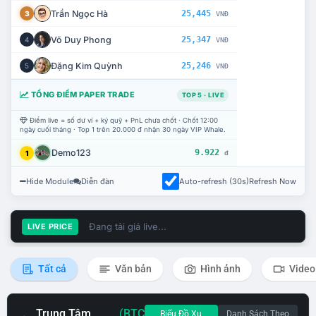
Trần Ngọc Hà
25,445
3
VNĐ
Võ Duy Phong
25,347
4
VNĐ
Đặng Kim Quỳnh
25,246
5
VNĐ
TỔNG ĐIỂM PAPER TRADE
TOP 5 · LIVE
Điểm live = số dư ví + ký quỹ + PnL chưa chốt · Chốt 12:00
ngày cuối tháng · Top 1 trên 20.000 đ nhận 30 ngày VIP Whale.
Demo123
9.922
1
đ
Hide Module
Diễn đàn
Auto-refresh (30s)
Refresh Now
Đang tải giá live...
LIVE PRICE
Tất cả
Văn bản
Hình ảnh
Video
Trung Tâm
(BTC
Biểu Đồ Xu
Danh Sách Theo