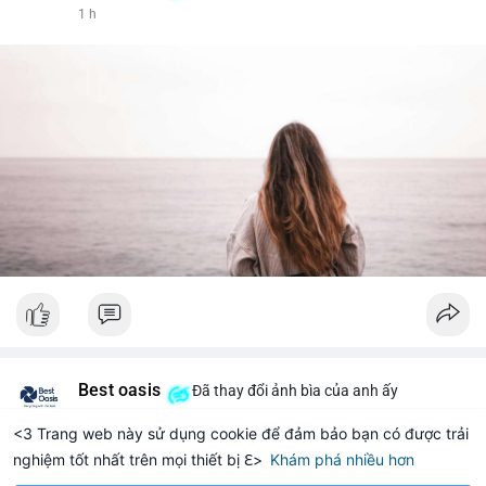
1 h
Best oasis
Đã thay đổi ảnh bìa của anh ấy
1 h
<3 Trang web này sử dụng cookie để đảm bảo bạn có được trải
nghiệm tốt nhất trên mọi thiết bị ℇ>
Khám phá nhiều hơn
hereum
Solana
$1,904.58
$72.99
ETH
-0.38%
SOL
-1.47%