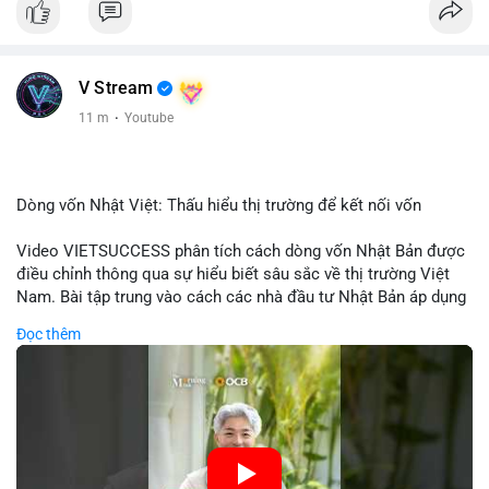
V Stream
11 m
·
Youtube
Dòng vốn Nhật Việt: Thấu hiểu thị trường để kết nối vốn
Video VIETSUCCESS phân tích cách dòng vốn Nhật Bản được
điều chỉnh thông qua sự hiểu biết sâu sắc về thị trường Việt
Nam. Bài tập trung vào cách các nhà đầu tư Nhật Bản áp dụng
chiến lược đầu tư phù hợp với điều kiện kinh tế địa phương, từ
Đọc thêm
đầu tư trực tiếp vào doanh nghiệp đến việc giao dịch tài chính.
Kết nối này không chỉ tạo cơ hội tăng trưởng cho Việt Nam mà
còn tạo ra động lực cho thị trường crypto địa phương khi các
nhà đầu tư đa quốc gia tìm kiếm cơ hội đa dạng. Các yếu tố
như chính sách tài chính Việt Nam, xu hướng đầu tư ESG, và
ổn định thị trường sẽ ảnh hưởng trực tiếp đến lưu lượng vốn
nhập khẩu từ Nhật Bản. Bài cũng nhấn mạnh vai trò của thông