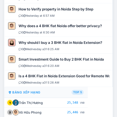
How to Verify property in Noida Step by Step
0
Yesterday at 6:57 AM
Why does a 4 BHK flat Noida offer better privacy?
0
Yesterday at 6:30 AM
Why should I buy a 3 BHK flat in Noida Extension?
0
Wednesday a31 6:25 AM
Smart Investment Guide to Buy 2 BHK Flat in Noida
0
Wednesday a31 6:20 AM
Is a 4 BHK Flat in Noida Extension Good for Remote Work?
0
Wednesday a31 5:26 AM
BẢNG XẾP HẠNG
TOP 5
Trần Thị Hương
25,548
1
VNĐ
Võ Hữu Phong
25,446
2
VNĐ