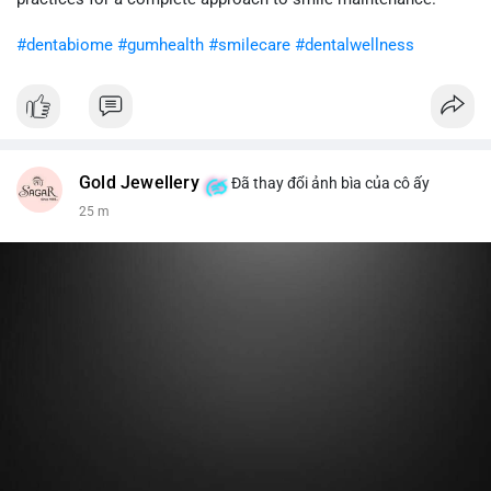
khi gia tăng vị thế.
#dentabiome
#gumhealth
#smilecare
#dentalwellness
#8dot0316btc
#chuyenlensan
#aplucbannganhan
#btcmempool
#516kusd
Gold Jewellery
Đã thay đổi ảnh bìa của cô ấy
25 m