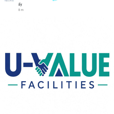
ấy
8 m