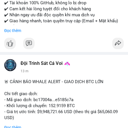
✔️ Tài khoản 100% GitHub, không lo bị drop
✔️ Cam kết hài lòng tuyệt đối cho khách hàng
✔️ Nhận ngay ưu đãi độc quyền khi mua dịch vụ
✔️ Giao hàng nhanh, toàn quyền truy cập (Email + Mật khẩu)
✔️ Hỗ trợ 24/7 và bảo hành thay thế
Đọc thêm
Cần xác nhận đơn hàng? Liên hệ ngay để được tư vấn!
📧 Email: usatrustbuild@gmail.com
📩 Telegram: @UsaTrustBuild
Đội Trinh Sát Cá Voi
13 m
🚨 CẢNH BÁO WHALE ALERT - GIAO DỊCH BTC LỚN
Chi tiết giao dịch:
- Mã giao dịch: bc17004a...e5185c7a
- Khối lượng di chuyển: 152.9159 BTC
- Giá trị ước tính: $9,948,721.66 USD (theo thị giá $65,060.09
USD)
- Thời gian: 14:19:56 2026-08-08 UTC
Đọc thêm