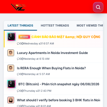
LATEST THREADS
HOTTEST THREADS
MOST VIEWED THRE
CẢNH BÁO BẢO MẬT &amp; NỘI QUY CỘNG ĐỒNG
VÀNG
0
Wednesday a31 6:07 AM
Luxury Apartments in Noida Investment Guide
0
Yesterday at 6:13 AM
Is RERA Enough When Buying Flats in Noida?
0
Yesterday at 5:37 AM
BTC (Bitcoin) - Phân tích snapshot ngày 06/08/2026
0
Thursday a31 2:43 PM
What should I verify before booking 3 BHK flats in Noida?
0
Thursday a31 8:01 AM