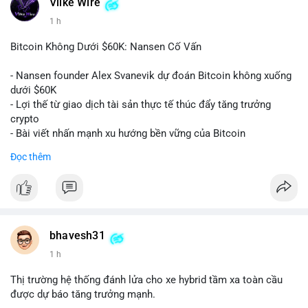
#vlikevn
#titanbot
Vlike Wire
1 h
📰 Nguồn: CoinDesk
Bitcoin Không Dưới $60K: Nansen Cố Vấn
- Nansen founder Alex Svanevik dự đoán Bitcoin không xuống
dưới $60K
- Lợi thế từ giao dịch tài sản thực tế thúc đẩy tăng trưởng
crypto
- Bài viết nhấn mạnh xu hướng bền vững của Bitcoin
Đọc thêm
$btc
#btc
#vlikevn
#titanbot
📰 Nguồn: Cointelegraph
bhavesh31
1 h
Thị trường hệ thống đánh lửa cho xe hybrid tầm xa toàn cầu
được dự báo tăng trưởng mạnh.