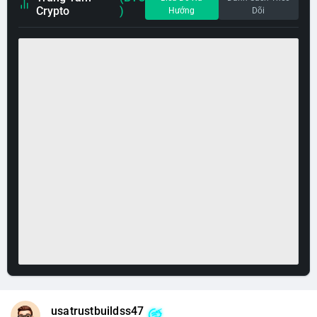
Crypto
)
Hướng
Dõi
usatrustbuildss47