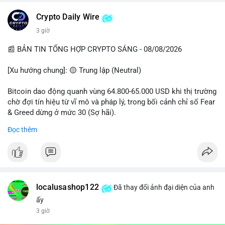
Crypto Daily Wire
3 giờ
📰 BẢN TIN TỔNG HỢP CRYPTO SÁNG - 08/08/2026
[Xu hướng chung]: 🟡 Trung lập (Neutral)
Bitcoin dao động quanh vùng 64.800-65.000 USD khi thị trường
chờ đợi tín hiệu từ vĩ mô và pháp lý, trong bối cảnh chỉ số Fear
& Greed dừng ở mức 30 (Sợ hãi).
Đọc thêm
- Thị trường & Giá cả: Chuỗi giao dịch cá voi BTC diễn ra dày
đặc, đáng chú ý nhất là lệnh chuyển 289,92 BTC trị giá 18,83
triệu USD lúc 08:19 UTC và 61,37 BTC (gần 4 triệu USD) lúc
06:19 UTC. Các lệnh này chủ yếu là tái phân bổ tài sản, chưa
tạo áp lực bán trực tiếp lên sàn.
localusashop122
Đã thay đổi ảnh đại diện của anh
- Quy định & Pháp lý: Thượng viện Mỹ mở giai đoạn đầu bình
ấy
chọn Bill Clarity Act, cần 60 phiếu để tiến tới tháng tới. IMF
3 giờ
nhận định stablecoin nội địa có thể thúc đẩy nhu cầu token