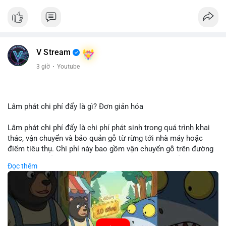
V Stream
3 giờ
·
Youtube
Lâm phát chi phí đẩy là gì? Đơn giản hóa
Lâm phát chi phí đẩy là chi phí phát sinh trong quá trình khai
thác, vận chuyển và bảo quản gỗ từ rừng tới nhà máy hoặc
điểm tiêu thụ. Chi phí này bao gồm vận chuyển gỗ trên đường
bộ, đường thủy hoặc đường ray, phụ thuộc vào khoảng cách và
Đọc thêm
điều kiện địa hình. Việc hiểu rõ chi phí đẩy giúp doanh nghiệp
lâm nghiệp tối ưu hoá chuỗi cung ứng và kiểm soát lợi nhuận.
🎥 Xem video trực tiếp tại:
Nguồn: Cú Thông Thái