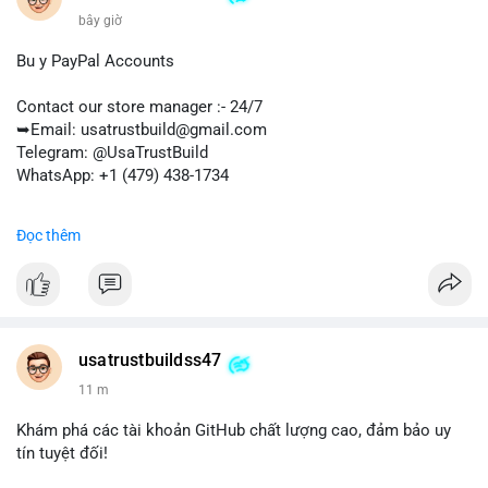
bây giờ
Bu y PayPal Accounts
Contact our store manager :- 24/7
➥Email: usatrustbuild@gmail.com
Telegram: @UsaTrustBuild
WhatsApp: +1 (479) 438-1734
#buyverifiedpaypalaccounts
,
#marketing
,
#seo
,
#smm
,
Đọc thêm
#bestbuy
,
#trendingnow
,
#onlineshopping
,
#giftideas
,
#newarrival
,
#digitalmarketer
,
#usaaccounts
,
#usa
,
#highqualityaccounts
,
#readytouseaccounts
,
#bestsellerusa
,BankAccountUSA
usatrustbuildss47
11 m
Khám phá các tài khoản GitHub chất lượng cao, đảm bảo uy
tín tuyệt đối!