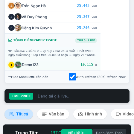
Trần Ngọc Hà
25,445
3
VNĐ
Võ Duy Phong
25,347
4
VNĐ
Đặng Kim Quỳnh
25,246
5
VNĐ
TỔNG ĐIỂM PAPER TRADE
TOP 5 · LIVE
Điểm live = số dư ví + ký quỹ + PnL chưa chốt · Chốt 12:00
ngày cuối tháng · Top 1 trên 20.000 đ nhận 30 ngày VIP Whale.
Demo123
10.115
1
đ
Hide Module
Diễn đàn
Auto-refresh (30s)
Refresh Now
Đang tải giá live...
LIVE PRICE
Tất cả
Văn bản
Hình ảnh
Video
Trung Tâm
(BTC
Biểu Đồ Xu
Danh Sách Theo