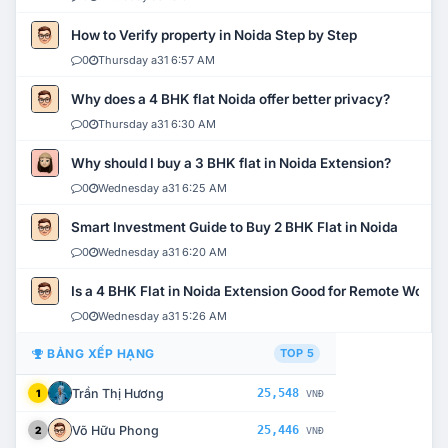
How to Verify property in Noida Step by Step
0
Thursday a31 6:57 AM
Why does a 4 BHK flat Noida offer better privacy?
0
Thursday a31 6:30 AM
Why should I buy a 3 BHK flat in Noida Extension?
0
Wednesday a31 6:25 AM
Smart Investment Guide to Buy 2 BHK Flat in Noida
0
Wednesday a31 6:20 AM
Is a 4 BHK Flat in Noida Extension Good for Remote Work?
0
Wednesday a31 5:26 AM
BẢNG XẾP HẠNG
TOP 5
Trần Thị Hương
25,548
1
VNĐ
Võ Hữu Phong
25,446
2
VNĐ