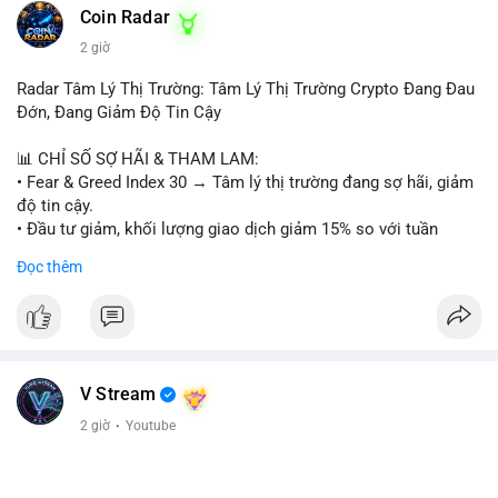
#153btc
#10triệuusd
#chuyểnvílớn
#btcmempool
Coin Radar
#áplựcbántiềmnăng
2 giờ
Radar Tâm Lý Thị Trường: Tâm Lý Thị Trường Crypto Đang Đau
Đớn, Đang Giảm Độ Tin Cậy
📊 CHỈ SỐ SỢ HÃI & THAM LAM:
• Fear & Greed Index 30 → Tâm lý thị trường đang sợ hãi, giảm
độ tin cậy.
• Đầu tư giảm, khối lượng giao dịch giảm 15% so với tuần
trước.
Đọc thêm
📈 XU HƯỚNG TÌM KIẾM & THẢO LUẬN:
• CoinGecko: Jimothy The Raccoon, Pudgy Penguins,
StonkBroker, Cysic, Cronos, Sui, Tutorial.
• Google Trends: chủ đề bóng đá, địa phương, không liên quan
crypto.
V Stream
• LunarCrush: Ethereum, Solana, Dogecoin, Chainlink, Litecoin,
2 giờ
·
Youtube
Tesla, UFC, Premier League, etc.
💬 DÒNG CHẢY TIN TỨC & TRUYỀN THÔNG: