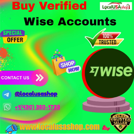
được dollar hỗ trợ. Tòa án Mỹ cho phép Bybit truy xuất tài sản
1,5 tỷ USD từ vụ hack Triều Tiên.
- Công nghệ & Bảo mật: BTCPay cảnh báo exploit mới trên
LND có thể đánh cắp thông tin đăng nhập Lightning Network,
người dùng cần cập nhật ngay. XRP Ledger đề xuất sửa đổi bảo
mật token hóa tài sản Wall Street trị giá 530 triệu USD.
Nhà đầu tư nên thận trọng với đòn bẩy cao khi Funding Rate
BTC chỉ ở mức 0.0035%. Vùng Fear hiện tại có thể là cơ hội
tích lũy dài hạn nhưng cần chờ xác nhận dòng tiền.
Xem chi tiết các bài viết đầy đủ tại dòng thời gian của Vlike.vn!
#whalealertbtc
#clarityact
#lightningexploit
#bybitlazarus
#xrpledger