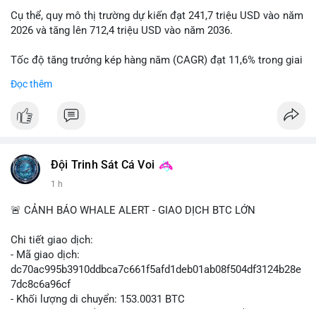
Cụ thể, quy mô thị trường dự kiến đạt 241,7 triệu USD vào năm
2026 và tăng lên 712,4 triệu USD vào năm 2036.
Tốc độ tăng trưởng kép hàng năm (CAGR) đạt 11,6% trong giai
đoạn dự báo.
Đọc thêm
Đây là cơ hội lớn cho các nhà sản xuất và nhà đầu tư trong lĩnh
vực công nghệ ô tô xanh.
#xehybrid
#côngnghệôtô
#thịtrườngtoàncầu
Đội Trinh Sát Cá Voi
1 h
🚨 CẢNH BÁO WHALE ALERT - GIAO DỊCH BTC LỚN
Chi tiết giao dịch:
- Mã giao dịch:
dc70ac995b3910ddbca7c661f5afd1deb01ab08f504df3124b28e
7dc8c6a96cf
- Khối lượng di chuyển: 153.0031 BTC
- Giá trị ước tính: $9,947,645.13 USD (theo thị giá $65,015.99