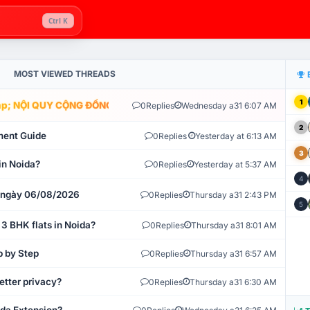
Ctrl K
MOST VIEWED THREADS
1
; NỘI QUY CỘNG ĐỒNG VLIKE.VN: HỆ THỐNG GIÁM SÁT TỰ ĐỘNG V
0
Replies
Wednesday a31 6:07 AM
2
ment Guide
0
Replies
Yesterday at 6:13 AM
3
in Noida?
0
Replies
Yesterday at 5:37 AM
4
t ngày 06/08/2026
0
Replies
Thursday a31 2:43 PM
5
 3 BHK flats in Noida?
0
Replies
Thursday a31 8:01 AM
p by Step
0
Replies
Thursday a31 6:57 AM
etter privacy?
0
Replies
Thursday a31 6:30 AM