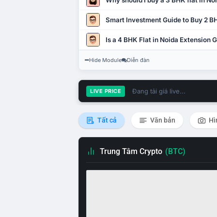
Why should I buy a 3 BHK flat in No
Smart Investment Guide to Buy 2 BH
Is a 4 BHK Flat in Noida Extension
Hide Module
Diễn đàn
Đang tải giá live...
LIVE PRICE
Tất cả
Văn bản
Hì
Trung Tâm Crypto
(BTC)