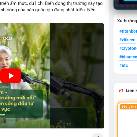
 triển ẩm thực, du lịch. Biến động thị trường này tạo
hành công của các quốc gia đang phát triển. Nền
ng nhờ chính sách ổn định và sự quan tâm từ nhà
Xu hướn
#titanbo
#vlikevn
#crypto
#binanc
#btc
Liên k
BTC VIP #