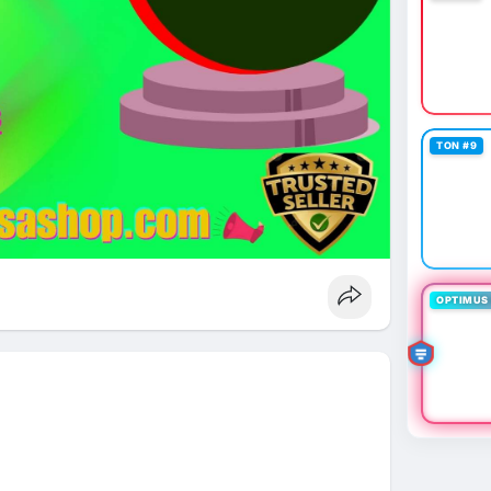
TON #9
OPTIMUS 