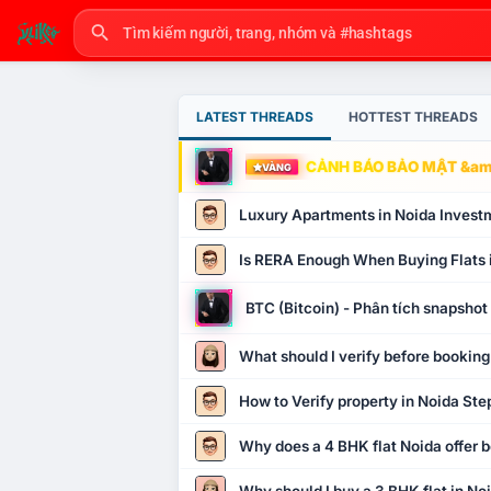
LATEST THREADS
HOTTEST THREADS
CẢNH BÁO BẢO MẬT &amp
VÀNG
Luxury Apartments in Noida Invest
Is RERA Enough When Buying Flats 
BTC (Bitcoin) - Phân tích snapsho
What should I verify before booking
How to Verify property in Noida Ste
Why does a 4 BHK flat Noida offer b