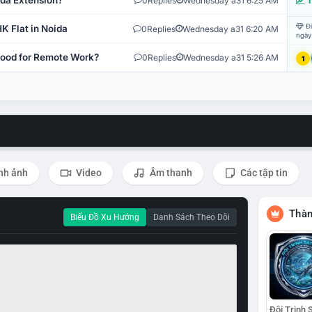
ida Extension?
0
Replies
Wednesday a31 6:25 AM
T
Đi
K Flat in Noida
0
Replies
Wednesday a31 6:20 AM
ngày
 Good for Remote Work?
0
Replies
Wednesday a31 5:26 AM
1
nh ảnh
Video
Âm thanh
Các tập tin
Thàn
Biểu Đồ Xu Hướng
Danh Sách Theo Dõi