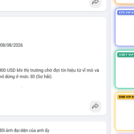
ETH VIP #
08/08/2026
USDT VIP
0 USD khi thị trường chờ đợi tín hiệu từ vĩ mô và
eed dừng ở mức 30 (Sợ hãi).
 voi BTC diễn ra dày đặc, đáng chú ý nhất là lệnh
D lúc 08:19 UTC và 61,37 BTC (gần 4 triệu USD) lúc
BNB VIP 
ân bổ tài sản, chưa tạo áp lực bán trực tiếp lên
giai đoạn đầu bình chọn Bill Clarity Act, cần 60
nh stablecoin nội địa có thể thúc đẩy nhu cầu token
đổi ảnh đại diện của anh ấy
bit truy xuất tài sản 1,5 tỷ USD từ vụ hack Triều