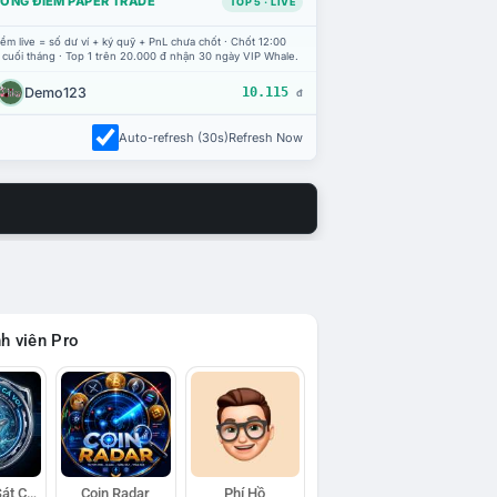
ỔNG ĐIỂM PAPER TRADE
TOP 5 · LIVE
ểm live = số dư ví + ký quỹ + PnL chưa chốt · Chốt 12:00
 cuối tháng · Top 1 trên 20.000 đ nhận 30 ngày VIP Whale.
Demo123
10.115
đ
Auto-refresh (30s)
Refresh Now
h viên Pro
Đội Trinh Sát Cá Voi
Coin Radar
Phí Hồ