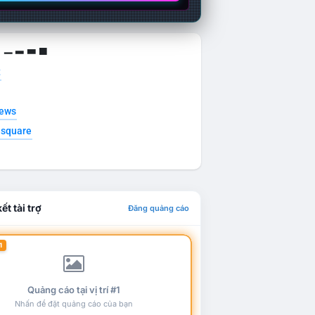
g ▁ ▂ ▃ ▄
t
news
esquare
ết tài trợ
Đăng quảng cáo
1
Quảng cáo tại vị trí #1
Nhấn để đặt quảng cáo của bạn