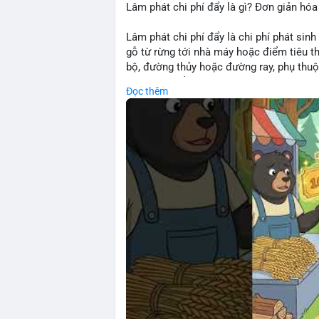
Lâm phát chi phí đẩy là gì? Đơn giản hóa
Lâm phát chi phí đẩy là chi phí phát sinh
gỗ từ rừng tới nhà máy hoặc điểm tiêu t
bộ, đường thủy hoặc đường ray, phụ thuộ
rõ chi phí đẩy giúp doanh nghiệp lâm ngh
Đọc thêm
nhuận.
🎥 Xem video trực tiếp tại:
Nguồn: Cú Thông Thái