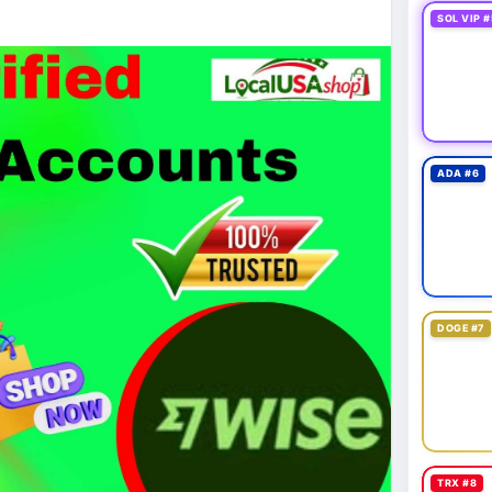
SOL VIP #
 exploit mới trên LND có thể đánh cắp thông tin
g cần cập nhật ngay. XRP Ledger đề xuất sửa đổi
 giá 530 triệu USD.
cao khi Funding Rate BTC chỉ ở mức 0.0035%. Vùng
ADA #6
ài hạn nhưng cần chờ xác nhận dòng tiền.
thời gian của Vlike.vn!
oit
#bybitlazarus
#xrpledger
DOGE #7
TRX #8