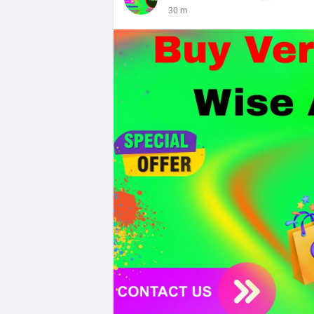
30 m
Tiên.
- Công nghệ & Bảo mật: BTCPay cảnh báo
đăng nhập Lightning Network, người dùn
bảo mật token hóa tài sản Wall Street trị
Nhà đầu tư nên thận trọng với đòn bẩy 
Fear hiện tại có thể là cơ hội tích lũy d
Xem chi tiết các bài viết đầy đủ tại dòng 
#whalealertbtc
#clarityact
#lightningexpl