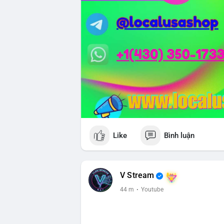
Like
Bình luận
V Stream
44 m
·
Youtube