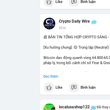
Like
Bình luận
Crypto Daily Wire
22 m
📰 BẢN TIN TỔNG HỢP CRYPTO SÁNG - 
[Xu hướng chung]: 🟡 Trung lập (Neutral)
Bitcoin dao động quanh vùng 64.800-65.00
pháp lý, trong bối cảnh chỉ số Fear & Gr
- Thị trường & Giá cả: Chuỗi giao dịch cá
Đọc thêm
chuyển 289,92 BTC trị giá 18,83 triệu US
06:19 UTC. Các lệnh này chủ yếu là tái ph
Like
Bình luận
sàn.
- Quy định & Pháp lý: Thượng viện Mỹ mở 
phiếu để tiến tới tháng tới. IMF nhận đị
localusashop122
Đã thay 
được dollar hỗ trợ. Tòa án Mỹ cho phép By