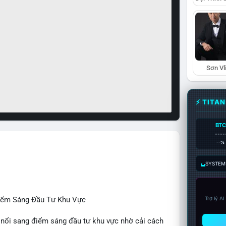
Sơn Vl
⚡ TITA
BTC
----
--%
SYSTEM:
Điểm Sáng Đầu Tư Khu Vực
Trợ lý A
 nổi sang điểm sáng đầu tư khu vực nhờ cải cách