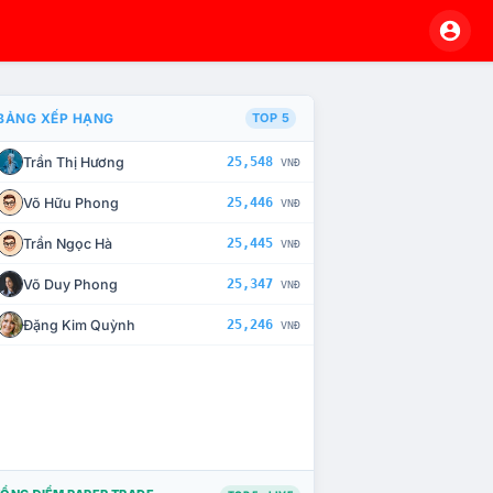
BẢNG XẾP HẠNG
TOP 5
Trần Thị Hương
25,548
VNĐ
À CHẾ TÀI XỬ LÝ VI PHẠM
Võ Hữu Phong
25,446
VNĐ
Trần Ngọc Hà
25,445
VNĐ
Võ Duy Phong
25,347
VNĐ
Đặng Kim Quỳnh
25,246
VNĐ