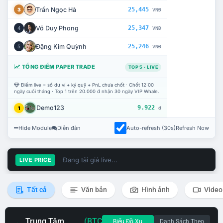
Trần Ngọc Hà
25,445
3
VNĐ
Võ Duy Phong
25,347
4
VNĐ
Đặng Kim Quỳnh
25,246
5
VNĐ
TỔNG ĐIỂM PAPER TRADE
TOP 5 · LIVE
Điểm live = số dư ví + ký quỹ + PnL chưa chốt · Chốt 12:00
ngày cuối tháng · Top 1 trên 20.000 đ nhận 30 ngày VIP Whale.
Demo123
9.922
1
đ
Hide Module
Diễn đàn
Auto-refresh (30s)
Refresh Now
Đang tải giá live...
LIVE PRICE
Tất cả
Văn bản
Hình ảnh
Video
Trung Tâm
(BTC
Biểu Đồ Xu
Danh Sách Theo