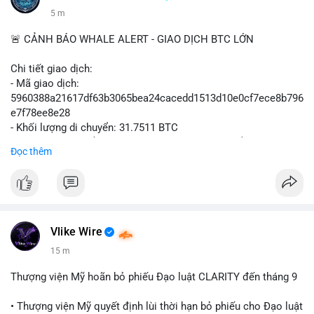
5 m
🚨 CẢNH BÁO WHALE ALERT - GIAO DỊCH BTC LỚN
Chi tiết giao dịch:
- Mã giao dịch:
5960388a21617df63b3065bea24cacedd1513d10e0cf7ece8b796
e7f78ee8e28
- Khối lượng di chuyển: 31.7511 BTC
- Giá trị ước tính: $2,042,300.50 USD (theo thị giá $64,322.12
Đọc thêm
USD)
- Thời gian: 03:19:19 2
Vlike Wire
15 m
Thượng viện Mỹ hoãn bỏ phiếu Đạo luật CLARITY đến tháng 9
• Thượng viện Mỹ quyết định lùi thời hạn bỏ phiếu cho Đạo luật