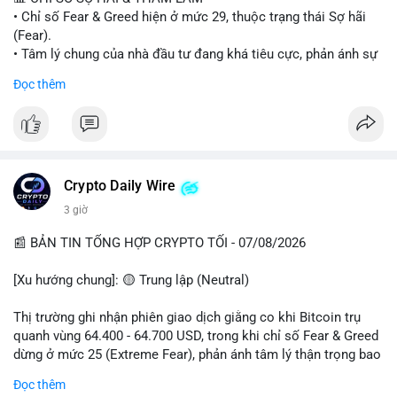
• Chỉ số Fear & Greed hiện ở mức 29, thuộc trạng thái Sợ hãi
#vlikevn
#titanbot
(Fear).
• Tâm lý chung của nhà đầu tư đang khá tiêu cực, phản ánh sự
📰 Nguồn: Cointelegraph
thận trọng cao độ trước các biến động thị trường.
Đọc thêm
📈 XU HƯỚNG TÌM KIẾM & THẢO LUẬN
• CoinGecko Trending: Plume (PLUME), Cash Cat (CASHCAT),
Biconomy (BICO), Hashflow (HFT), Ondo (ONDO), StonkBroker
(STONKBROKER), (PUMP).
• LunarCrush Trending: Ethereum, Solana, Dogecoin, Polkadot,
Crypto Daily Wire
Chainlink.
3 giờ
• Google Trends Việt Nam: Các chủ đề về bóng đá (Man Utd,
Viettel) và các từ khóa đời sống khác đang chiếm ưu thế.
📰 BẢN TIN TỔNG HỢP CRYPTO TỐI - 07/08/2026
💬 DÒNG CHẢY TIN TỨC & TRUYỀN THÔNG
[Xu hướng chung]: 🟡 Trung lập (Neutral)
• Tin tức pháp lý: Tòa phúc thẩm Hoa Kỳ giữ nguyên bản án 25
năm tù đối với Sam Bankman-Fried (FTX).
Thị trường ghi nhận phiên giao dịch giằng co khi Bitcoin trụ
• Tin tức vĩ mô: Cảnh báo về tình trạng stagflation (lạm phát
quanh vùng 64.400 - 64.700 USD, trong khi chỉ số Fear & Greed
đình trệ) từ dữ liệu PMI của Mỹ; thu nhập của người Mỹ đang
dừng ở mức 25 (Extreme Fear), phản ánh tâm lý thận trọng bao
chịu áp lực lớn.
trùm giới đầu tư.
Đọc thêm
• Tin tức Binance: Binance chuẩn bị nâng cấp dịch vụ giao dịch