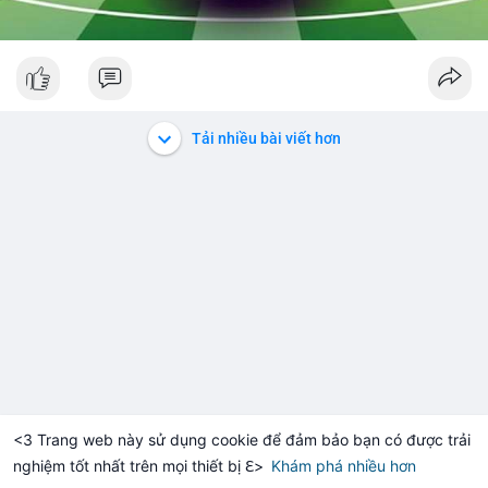
Tải nhiều bài viết hơn
<3 Trang web này sử dụng cookie để đảm bảo bạn có được trải
nghiệm tốt nhất trên mọi thiết bị ℇ>
Khám phá nhiều hơn
Solana
BNB
$1,900.75
$72.68
TH
+0.27%
SOL
-1.09%
B