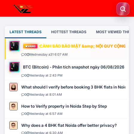
LATEST THREADS
HOTTEST THREADS
MOST VIEWED THRE
CẢNH BÁO BẢO MẬT &amp; NỘI QUY CỘNG ĐỒNG
VÀNG
0
Wednesday a31 6:07 AM
BTC (Bitcoin) - Phân tích snapshot ngày 06/08/2026
0
Yesterday at 2:43 PM
What should I verify before booking 3 BHK flats in Noida?
0
Yesterday at 8:01 AM
How to Verify property in Noida Step by Step
0
Yesterday at 6:57 AM
Why does a 4 BHK flat Noida offer better privacy?
0
Yesterday at 6:30 AM