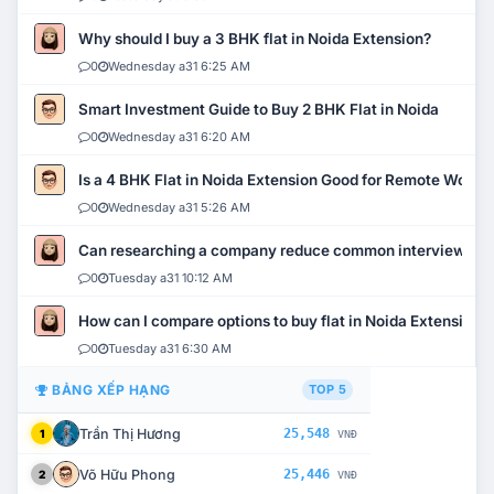
Why should I buy a 3 BHK flat in Noida Extension?
0
Wednesday a31 6:25 AM
Smart Investment Guide to Buy 2 BHK Flat in Noida
0
Wednesday a31 6:20 AM
Is a 4 BHK Flat in Noida Extension Good for Remote Work?
0
Wednesday a31 5:26 AM
Can researching a company reduce common interview mi
0
Tuesday a31 10:12 AM
How can I compare options to buy flat in Noida Extension?
0
Tuesday a31 6:30 AM
BẢNG XẾP HẠNG
TOP 5
Trần Thị Hương
25,548
1
VNĐ
Võ Hữu Phong
25,446
2
VNĐ