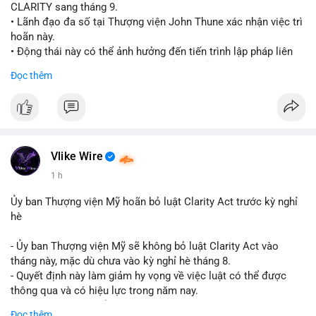
CLARITY sang tháng 9.
• Lãnh đạo đa số tại Thượng viện John Thune xác nhận việc trì
hoãn này.
• Động thái này có thể ảnh hưởng đến tiến trình lập pháp liên
quan đến khung pháp lý tiền điện tử tại Mỹ.
Đọc thêm
$btc $eth
#vlikevn
#titanbot
📰 Nguồn: Cointelegraph
Vlike Wire
1 h
Ủy ban Thượng viện Mỹ hoãn bỏ luật Clarity Act trước kỳ nghỉ
hè
- Ủy ban Thượng viện Mỹ sẽ không bỏ luật Clarity Act vào
tháng này, mặc dù chưa vào kỳ nghỉ hè tháng 8.
- Quyết định này làm giảm hy vọng về việc luật có thể được
thông qua và có hiệu lực trong năm nay.
- Luật Clarity Act nhằm cung cấp quy định rõ ràng hơn về danh
Đọc thêm