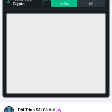
Crypto
)
Hướng
Dõi
Đội Trinh Sát Cá Voi