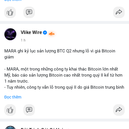
mục chứng chỉ cho tài sản số tại Mỹ.
- Sự trì hoãn có thể ảnh hưởng đến sự tin tưởng của nhà đầu tư
và phát triển thị trường crypto tại Mỹ.
$btc $eth
Vlike Wire
#vlikevn
#titanbot
1 h
📰 Nguồn: CoinDesk
MARA ghi kỷ lục sản lượng BTC Q2 nhưng lỗ vì giá Bitcoin
giảm
- MARA, một trong những công ty khai thác Bitcoin lớn nhất
Mỹ, báo cáo sản lượng Bitcoin cao nhất trong quý II kể từ hơn
1 năm trước.
- Tuy nhiên, công ty vẫn lỗ trong quý II do giá Bitcoin trung bình
giảm 28% so với cùng kỳ năm trước.
Đọc thêm
- Sự tăng sản lượng không đủ bù đắp cho sự suy giảm giá trị
của Bitcoin, ảnh hưởng trực tiếp đến doanh thu và lợi nhuận.
$btc
#btc