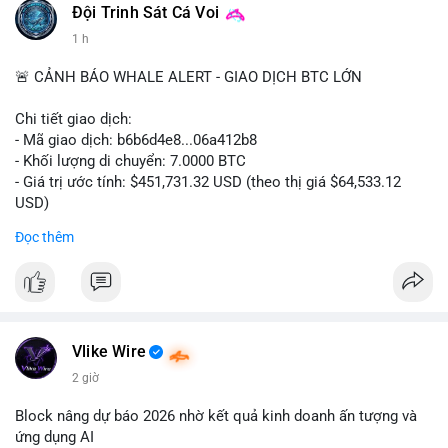
#binancesquare
#cryptonews
#digitalassetmarketclarityact
Đội Trinh Sát Cá Voi
#regulation
#cryptoregulation
1 h
$btc $eth
🚨 CẢNH BÁO WHALE ALERT - GIAO DỊCH BTC LỚN
#vlikevn
#titanbot
Chi tiết giao dịch:
- Mã giao dịch: b6b6d4e8...06a412b8
📰 Nguồn: CoinDesk
- Khối lượng di chuyển: 7.0000 BTC
- Giá trị ước tính: $451,731.32 USD (theo thị giá $64,533.12
USD)
- Thời gian: 03:19:44 2026-08-06 UTC
Đọc thêm
Nhận định phân tích:
Cá voi chuyển 7 BTC trị giá hơn 451 nghìn USD từ một địa chỉ
không xác định. Quy mô này nằm ở mức trung bình so với các
giao dịch whale điển hình, chưa đủ lớn để tạo áp lực bán trực
tiếp lên thị trường. Với mức giá hiện tại, động thái này thiên về
Vlike Wire
khả năng tái phân bổ danh mục đầu tư hoặc chuẩn bị thanh
2 giờ
khoản cho các giao dịch OTC. Tâm lý thị trường có thể bị ảnh
hưởng nhẹ, nhưng không đủ để gây biến động mạnh.
Block nâng dự báo 2026 nhờ kết quả kinh doanh ấn tượng và
ứng dụng AI