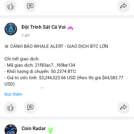
#bitcoin
#cryptosecurity
#blockchain
#binancesquare
#btc
$btc
Đội Trinh Sát Cá Voi
#vlikevn
#titanbot
3 giờ
📰 Nguồn: Cointelegraph
🚨 CẢNH BÁO WHALE ALERT - GIAO DỊCH BTC LỚN
Chi tiết giao dịch:
- Mã giao dịch: 21f83ac7...f69be134
- Khối lượng di chuyển: 50.2374 BTC
- Giá trị ước tính: $3,244,523.66 USD (theo thị giá $64,583.77
USD)
- Thời gian: 01:20
1 2026-08-06 UTC
Đọc thêm
Nhận định phân tích: Giao dịch 50.2374 BTC trị giá hơn 3.24
triệu USD được phát hiện trong mempool, chưa được xác
nhận. Với quy mô này, khả năng cao cá voi đang thực hiện
chiến lược chuyển ví lạnh để tích lũy dài hạn, không phải hành
Coin Radar
động bán tháo. Tuy nhiên, nếu dòng tiền này hướng về ví sàn