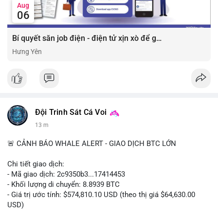
Aug
06
Bí quyết săn job điện - điện tử xịn xò để gia tăng thu nhập ⚡
Hưng Yên
Đội Trinh Sát Cá Voi
13 m
🚨 CẢNH BÁO WHALE ALERT - GIAO DỊCH BTC LỚN
Chi tiết giao dịch:
- Mã giao dịch: 2c9350b3...17414453
- Khối lượng di chuyển: 8.8939 BTC
- Giá trị ước tính: $574,810.10 USD (theo thị giá $64,630.00
USD)
- Thời gian: 04:19:58 2026-08-06 UTC