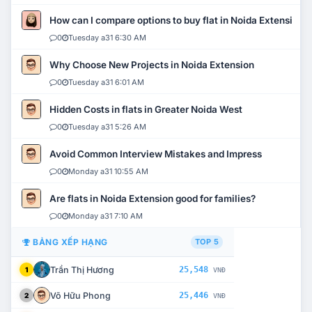
How can I compare options to buy flat in Noida Extension?
0
Tuesday a31 6:30 AM
Why Choose New Projects in Noida Extension
0
Tuesday a31 6:01 AM
Hidden Costs in flats in Greater Noida West
0
Tuesday a31 5:26 AM
Avoid Common Interview Mistakes and Impress
0
Monday a31 10:55 AM
Are flats in Noida Extension good for families?
0
Monday a31 7:10 AM
BẢNG XẾP HẠNG
TOP 5
Trần Thị Hương
25,548
1
VNĐ
Võ Hữu Phong
25,446
2
VNĐ