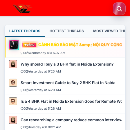
LATEST THREADS
HOTTEST THREADS
MOST VIEWED THRE
CẢNH BÁO BẢO MẬT &amp; NỘI QUY CỘNG ĐỒNG
VÀNG
0
Wednesday a31 6:07 AM
Why should I buy a 3 BHK flat in Noida Extension?
0
Yesterday at 6:25 AM
Smart Investment Guide to Buy 2 BHK Flat in Noida
0
Yesterday at 6:20 AM
Is a 4 BHK Flat in Noida Extension Good for Remote Work?
0
Yesterday at 5:26 AM
Can researching a company reduce common interview mi
0
Tuesday a31 10:12 AM