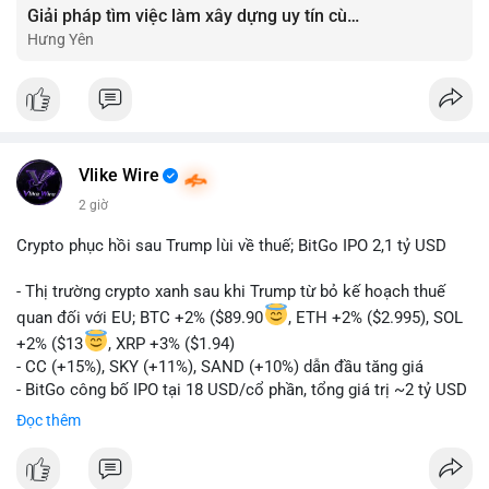
Giải pháp tìm việc làm xây dựng uy tín cùng mức lương thưởng hấp dẫn ?️
Hưng Yên
Vlike Wire
2 giờ
Crypto phục hồi sau Trump lùi về thuế; BitGo IPO 2,1 tỷ USD
- Thị trường crypto xanh sau khi Trump từ bỏ kế hoạch thuế
quan đối với EU; BTC +2% ($89.90
, ETH +2% ($2.995), SOL
+2% ($13
, XRP +3% ($1.94)
- CC (+15%), SKY (+11%), SAND (+10%) dẫn đầu tăng giá
- BitGo công bố IPO tại 18 USD/cổ phần, tổng giá trị ~2 tỷ USD
- Vitalik Buterin đề xuất DVT staking bản địa để tăng cường
Đọc thêm
bảo mật và phi tập trung Ethereum
- Hong Kong phát hành giấy phép stablecoin mới với yêu cầu
tuân thủ nghiêm ngặt