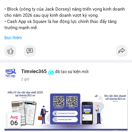
Lời khuyên cho nhà đầu tư nhỏ lẻ:
Theo dõi thêm các giao dịch lớn liên tiếp trong 24 giờ tới. Nếu
• Block (công ty của Jack Dorsey) nâng triển vọng kinh doanh
xuất hiện chuỗi chuyển tiền lên sàn, cần thận trọng trước nguy
cho năm 2026 sau quý kinh doanh vượt kỳ vọng.
cơ điều chỉnh. Tránh hành động theo cảm xúc khi chưa xác
• Cash App và Square là hai động lực chính thúc đẩy tăng
nhận đầy đủ dòng tiền.
trưởng mạnh mẽ.
• Công ty tuyên bố đang mở rộng ứng dụng AI vào hầu hết các
Đọc thêm
#7btc
#chuyenvilanh
#giaodichwhale
#btcmempool
#451kusd
quy trình phát triển phần mềm.
#block
#ai
#fintech
#cryptonews
#binancesquare
$btc $eth
Timviec365
đã tạo sự kiện mới
#vlikevn
#titanbot
2 giờ
📰 Nguồn: Cointelegraph
Aug
06