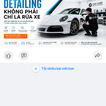
ro từ việc sàn Binance và các vấn đề pháp lý.
💡 NHẬN ĐỊNH & KHUYẾN NGHỊ: Thị trường đang ở giai đoạn
sợ mạo cực độ, có thể kéo dài nếu không có tín hiệu tích cực
rõ ràng. Các coin lớn như Ethereum, Solana vẫn được theo dõi
nhưng không đủ để khắc phục tâm lý sợ mạo. Người đầu tư
nên cẩn trọng, tập trung vào phân tích kỹ thuật và theo dõi các
thông tin chính từ các nguồn tin uy tín.
📊 Nguồn: Radar Tâm Lý Thị Trường
Tải nhiều bài viết hơn