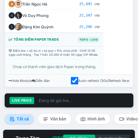
Trần Ngọc Hà
25,445
3
VNĐ
Võ Duy Phong
25,347
4
VNĐ
Đặng Kim Quỳnh
25,246
5
VNĐ
TỔNG ĐIỂM PAPER TRADE
TOP 5 · LIVE
Điểm live = số dư ví + ký quỹ + PnL chưa chốt · Chốt 12:00
ngày cuối tháng · Top 1 trên 20.000 đ nhận 30 ngày VIP Whale.
Chưa có thành viên giao dịch Paper trong tháng.
Hide Module
Diễn đàn
Auto-refresh (30s)
Refresh Now
Đang tải giá live...
LIVE PRICE
Tất cả
Văn bản
Hình ảnh
Video