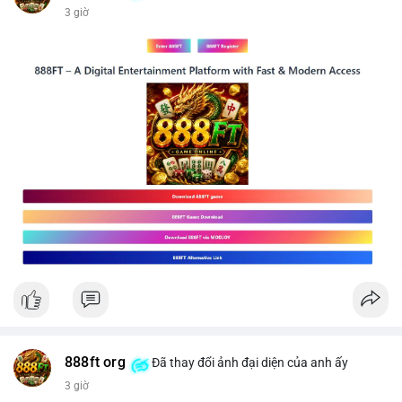
3 giờ
📰 Nguồn: CoinDesk
888ft org
Đã thay đổi ảnh đại diện của anh ấy
3 giờ