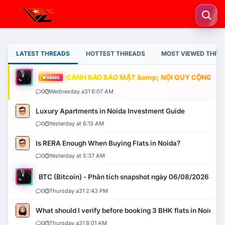
LATEST THREADS
HOTTEST THREADS
MOST VIEWED THRE
CẢNH BÁO BẢO MẬT &amp; NỘI QUY CỘNG ĐỒNG
VÀNG
0
Wednesday a31 6:07 AM
Luxury Apartments in Noida Investment Guide
0
Yesterday at 6:13 AM
Is RERA Enough When Buying Flats in Noida?
0
Yesterday at 5:37 AM
BTC (Bitcoin) - Phân tích snapshot ngày 06/08/2026
0
Thursday a31 2:43 PM
What should I verify before booking 3 BHK flats in Noida?
0
Thursday a31 8:01 AM