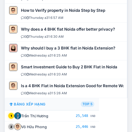
How to Verify property in Noida Step by Step
0
Thursday a31 6:57 AM
Why does a 4 BHK flat Noida offer better privacy?
0
Thursday a31 6:30 AM
Why should I buy a 3 BHK flat in Noida Extension?
0
Wednesday a31 6:25 AM
Smart Investment Guide to Buy 2 BHK Flat in Noida
0
Wednesday a31 6:20 AM
Is a 4 BHK Flat in Noida Extension Good for Remote Work?
0
Wednesday a31 5:26 AM
BẢNG XẾP HẠNG
TOP 5
Trần Thị Hương
25,548
1
VNĐ
Võ Hữu Phong
25,446
2
VNĐ