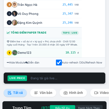
Trần Ngọc Hà
25,445
3
VNĐ
Võ Duy Phong
25,347
4
VNĐ
Đặng Kim Quỳnh
25,246
5
VNĐ
TỔNG ĐIỂM PAPER TRADE
TOP 5 · LIVE
Điểm live = số dư ví + ký quỹ + PnL chưa chốt · Chốt 12:00
ngày cuối tháng · Top 1 trên 20.000 đ nhận 30 ngày VIP Whale.
Demo123
10.115
1
đ
Hide Module
Diễn đàn
Auto-refresh (30s)
Refresh Now
Đang tải giá live...
LIVE PRICE
Tất cả
Văn bản
Hình ảnh
Video
Trung Tâm
(BTC
Biểu Đồ Xu
Danh Sách Theo