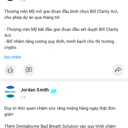
1 h
Thượng viện Mỹ mở giai đoạn đầu bình chọn Bill Clarity Act,
cho phép dự án qua tháng tới
- Thượng viện Mỹ bắt đầu giai đoạn đầu xét duyệt Bill Clarity
Act.
- Bill nhằm tăng cường quy định, minh bạch cho thị trường
crypto.
- Đạt 60 phiếu cần thiết để tiến tới tháng tới.
Đọc thêm
- Bill có thể ảnh hưởng pháp lý, hoạt động của các đồng tiền kỹ
thuật số.
#binancesquare
#cryptonews
#regulation
#ussenate
#clarityact
Jordan Smith
$btc $eth
1 h
#vlikevn
#titanbot
Duy trì thói quen chăm sóc răng miệng hằng ngày thật đơn
giản!
📰 Nguồn: CoinDesk
Thêm Dentabiome Bad Breath Solution vào quy trình chăm