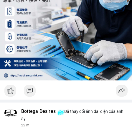
trung trong 24 giờ tới.
#12dot29btc
#vilanh
#tichluydaihan
#phienau
#btcmempool
Bottega Desires
Đã thay đổi ảnh đại diện của anh
ấy
22 m