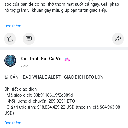
sóc của bạn để có hơi thở thơm mát suốt cả ngày. Giải pháp
hỗ trợ giảm vi khuẩn gây mùi, giúp bạn tự tin giao tiếp.
Bắt đầu ngay hôm nay với bước chăm sóc nhỏ nhưng hiệu quả
Đọc thêm
lớn cho nụ cười khỏe mạnh.
#dentabiome
#badbreathsolution
#hoithothommat
#chamsocrangmieng
#suckhoerangmieng
#nucuoitutin
Đội Trinh Sát Cá Voi
2 giờ
🚨 CẢNH BÁO WHALE ALERT - GIAO DỊCH BTC LỚN
Chi tiết giao dịch:
- Mã giao dịch: 33b91166...9f2c389d
- Khối lượng di chuyển: 289.9251 BTC
- Giá trị ước tính: $18,834,429.22 USD (theo thị giá $64,963.08
USD)
- Thời gian: 08:19:30 2026-08-08 UTC
Đọc thêm