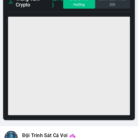
Crypto
)
Hướng
Dõi
Đội Trinh Sát Cá Voi