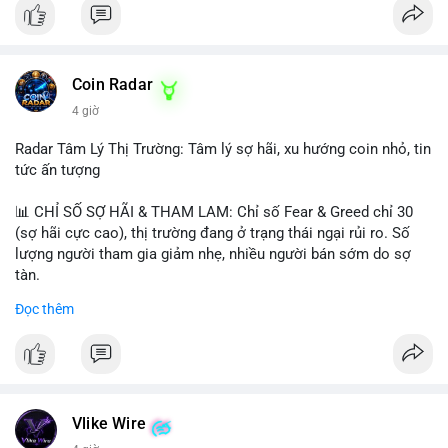
Coin Radar
4 giờ
Radar Tâm Lý Thị Trường: Tâm lý sợ hãi, xu hướng coin nhỏ, tin
tức ấn tượng
📊 CHỈ SỐ SỢ HÃI & THAM LAM: Chỉ số Fear & Greed chỉ 30
(sợ hãi cực cao), thị trường đang ở trạng thái ngại rủi ro. Số
lượng người tham gia giảm nhẹ, nhiều người bán sớm do sợ
tàn.
Đọc thêm
📈 XU HƯỚNG TÌM KIẾM & THẢO LUẬN: Biconomy (BICO),
Pudgy Penguins (PENGU), Bitcoin SV (BSV) và Kaspa (KAS) là
coin được tìm kiếm nhiều nhất. Chủ đề NFT (Pudgy Penguins),
AI (Hyperliquid) và ổn định (BSV) nổi bật.
💬 DÒNG CHẢY TIN TỨC & TRUYỀN THÔNG: Bàn tán trên
Vlike Wire
Binance Square tập trung vào lệnh kẹp, dự báo NVDA và Musk