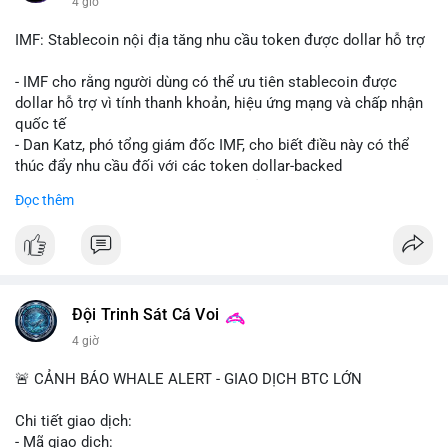
4 giờ
Starship 13. Telegram nhấn mạnh luật mới tại Brazil và tranh
luận về Clearity Act.
IMF: Stablecoin nội địa tăng nhu cầu token được dollar hỗ trợ
💡 NHẬN ĐỊNH & KHUYẾN NGHỊ: Tâm lý ngắn hạn vẫn tiêu
- IMF cho rằng người dùng có thể ưu tiên stablecoin được
cực do sợ hãi, nhưng xu hướng coin nhỏ và tin tức AI/NVIDA
dollar hỗ trợ vì tính thanh khoản, hiệu ứng mạng và chấp nhận
có thể tạo cơ hội mua sớm. Cần theo dõi sự thay đổi trong
quốc tế
chính sách crypto Mỹ.
- Dan Katz, phó tổng giám đốc IMF, cho biết điều này có thể
thúc đẩy nhu cầu đối với các token dollar-backed
📊 Nguồn: Radar Tâm Lý Thị Trường
- Nhận định được đưa ra trong bối cảnh các quốc gia phát
Đọc thêm
triển stablecoin nội địa
$btc $eth
#vlikevn
#titanbot
Đội Trinh Sát Cá Voi
📰 Nguồn: Cointelegraph
4 giờ
🚨 CẢNH BÁO WHALE ALERT - GIAO DỊCH BTC LỚN
Chi tiết giao dịch:
- Mã giao dịch: