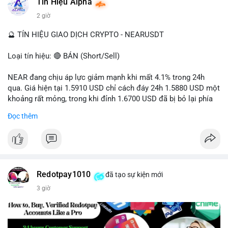
Tín Hiệu Alpha
#vlikevn
#titanbot
2 giờ
📰 Nguồn: Cointelegraph
🔮 TÍN HIỆU GIAO DỊCH CRYPTO - NEARUSDT
Loại tín hiệu: 🔴 BÁN (Short/Sell)
NEAR đang chịu áp lực giảm mạnh khi mất 4.1% trong 24h
qua. Giá hiện tại 1.5910 USD chỉ cách đáy 24h 1.5880 USD một
khoảng rất mỏng, trong khi đỉnh 1.6700 USD đã bị bỏ lại phía
sau. Biên độ dao động ngày đạt 4.9%, cho thấy phe bán đang
Đọc thêm
kiểm soát hoàn toàn. Khối lượng giao dịch 10.29 triệu NEAR
không đủ lớn để tạo lực đỡ, xác nhận xu hướng đi xuống đang
tiếp diễn.
Khuyến nghị giao dịch:
- Vùng Entry: 1.5910 - 1.5980
Redotpay1010
đã tạo sự kiện mới
- Mục tiêu chốt lời (Take Profit - TP): TP1: 1.5700, TP2: 1.5500
3 giờ
- Cắt lỗ (Stop Loss - SL): 1.6100
Quản trị vốn chặt chẽ, chỉ vào lệnh với rủi ro tối đa 1-2% tài
khoản cho mỗi vị thế.