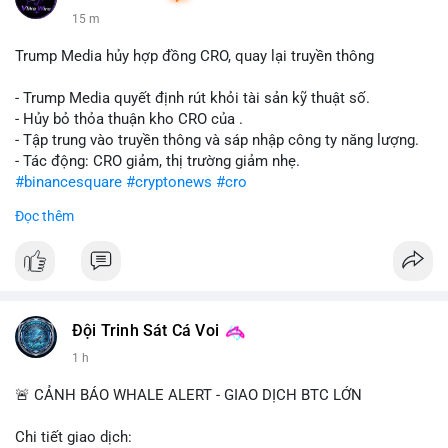
15 m
Trump Media hủy hợp đồng CRO, quay lại truyền thông
- Trump Media quyết định rút khỏi tài sản kỹ thuật số.
- Hủy bỏ thỏa thuận kho CRO của .
- Tập trung vào truyền thông và sáp nhập công ty năng lượng.
- Tác động: CRO giảm, thị trường giảm nhẹ.
#binancesquare
#cryptonews
#cro
Đọc thêm
$cro
#vlikevn
#titanbot
📰 Nguồn: CoinDesk
Đội Trinh Sát Cá Voi
1 h
🚨 CẢNH BÁO WHALE ALERT - GIAO DỊCH BTC LỚN
Chi tiết giao dịch: