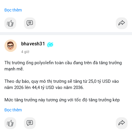
#binancesquare
#cryptonews
#usdc
#okx
#xlayer
Đọc thêm
$usdc
#vlikevn
#titanbot
📰 Nguồn: Cointelegraph
bhavesh31
4 giờ
Thị trường ống polyolefin toàn cầu đang trên đà tăng trưởng
mạnh mẽ.
Theo dự báo, quy mô thị trường sẽ tăng từ 25,0 tỷ USD vào
năm 2026 lên 44,4 tỷ USD vào năm 2036.
Mức tăng trưởng này tương ứng với tốc độ tăng trưởng kép
hàng năm (CAGR) đạt 5,9% trong giai đoạn dự báo.
Đọc thêm
Đây là tín hiệu tích cực cho các nhà sản xuất, nhà phân phối và
nhà đầu tư trong ngành vật liệu xây dựng và hạ tầng.