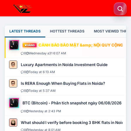
LATEST THREADS
HOTTEST THREADS
MOST VIEWED THRE
CẢNH BÁO BẢO MẬT &amp; NỘI QUY CỘNG ĐỒNG
VÀNG
0
Wednesday a31 6:07 AM
Luxury Apartments in Noida Investment Guide
0
Today at 6:13 AM
Is RERA Enough When Buying Flats in Noida?
0
Today at 5:37 AM
BTC (Bitcoin) - Phân tích snapshot ngày 06/08/2026
0
Yesterday at 2:43 PM
What should I verify before booking 3 BHK flats in Noida?
0
Yesterday at 8:01 AM