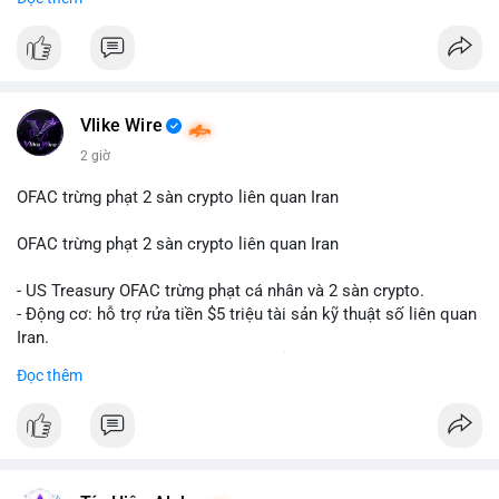
hàng năm (CAGR) ấn tượng lên tới 20,2%.
#99dot6btc
#capvoichuyentien
#vilanhtichluy
#aplucban
#btcmempool65k
Điều gì đang thúc đẩy sự tăng trưởng vượt bậc này? Hãy cùng
theo dõi các phân tích chuyên sâu về xu hướng công nghệ và
nhu cầu thị trường trong thời gian tới.
Vlike Wire
2 giờ
OFAC trừng phạt 2 sàn crypto liên quan Iran
OFAC trừng phạt 2 sàn crypto liên quan Iran
- US Treasury OFAC trừng phạt cá nhân và 2 sàn crypto.
- Động cơ: hỗ trợ rửa tiền $5 triệu tài sản kỹ thuật số liên quan
Iran.
- Các sàn bị cấm hoạt động, tài khoản bị khóa.
Đọc thêm
- Tác động: rủi ro cho thị trường crypto, tăng áp lực pháp lý.
#binancesquare
#cryptonews
#ofac
#ussanctions
#iran
$btc $eth