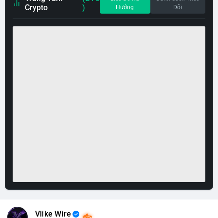
Crypto
)
Hướng
Dõi
Vlike Wire