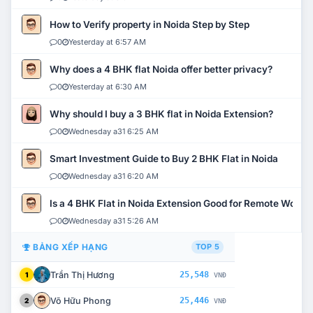
How to Verify property in Noida Step by Step
0
Yesterday at 6:57 AM
Why does a 4 BHK flat Noida offer better privacy?
0
Yesterday at 6:30 AM
Why should I buy a 3 BHK flat in Noida Extension?
0
Wednesday a31 6:25 AM
Smart Investment Guide to Buy 2 BHK Flat in Noida
0
Wednesday a31 6:20 AM
Is a 4 BHK Flat in Noida Extension Good for Remote Work?
0
Wednesday a31 5:26 AM
BẢNG XẾP HẠNG
TOP 5
Trần Thị Hương
25,548
1
VNĐ
Võ Hữu Phong
25,446
2
VNĐ