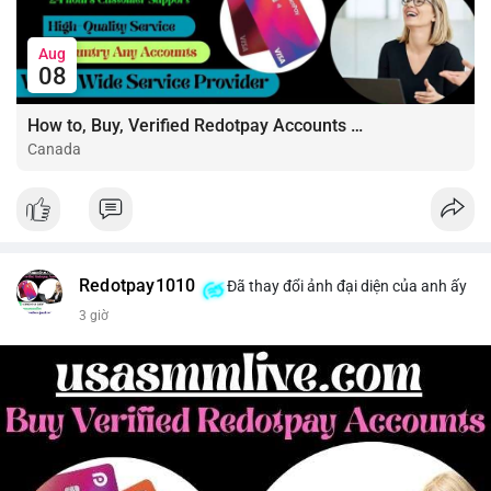
#shortnear
#near1
.59
#bearishnear
#selllimit
#vlikenear
Aug
08
How to, Buy, Verified Redotpay Accounts Like a Pro
Canada
Redotpay1010
Đã thay đổi ảnh đại diện của anh ấy
3 giờ