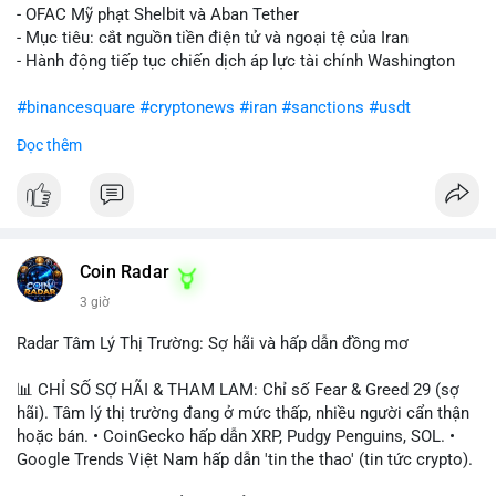
- OFAC Mỹ phạt Shelbit và Aban Tether
- Mục tiêu: cắt nguồn tiền điện tử và ngoại tệ của Iran
- Hành động tiếp tục chiến dịch áp lực tài chính Washington
#binancesquare
#cryptonews
#iran
#sanctions
#usdt
Đọc thêm
$usdt
#vlikevn
#titanbot
📰 Nguồn: CoinDesk
Coin Radar
3 giờ
Radar Tâm Lý Thị Trường: Sợ hãi và hấp dẫn đồng mơ
📊 CHỈ SỐ SỢ HÃI & THAM LAM: Chỉ số Fear & Greed 29 (sợ
hãi). Tâm lý thị trường đang ở mức thấp, nhiều người cẩn thận
hoặc bán. • CoinGecko hấp dẫn XRP, Pudgy Penguins, SOL. •
Google Trends Việt Nam hấp dẫn 'tin the thao' (tin tức crypto).