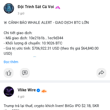
Đội Trinh Sát Cá Voi
3 giờ
🚨 CẢNH BÁO WHALE ALERT - GIAO DỊCH BTC LỚN
Chi tiết giao dịch:
- Mã giao dịch: 10e21b1b...1ec9d344
- Khối lượng di chuyển: 10.9026 BTC
- Giá trị ước tính: $706,922.31 USD (theo thị giá $64,840.00
USD)
- Thời gian: 18:20
0 2026-08-07 UTC
Đọc thêm
Nhận định phân tích:
Giao dịch 10.9 BTC trị giá hơn 706 nghìn USD được thực hiện
trong khung giờ thanh khoản mỏng (giờ châu Á) cho thấy chủ
ví có chủ đích rõ ràng, không phải lệnh gấp. Quy mô này
Vlike Wire
thường nằm giữa hai kịch bản: chuyển lên sàn để chuẩn bị bán
khi giá chạm vùng kháng cự, hoặc gom vào ví lạnh tích lũy dài
4 giờ
hạn. Với khối lượng không quá lớn để gây sốc thanh khoản
nhưng đủ tạo biến động tâm lý ngắn hạn, động thái này có thể
Trump trả lại thuế, crypto khích liven! BitGo IPO $2.1B, SKR