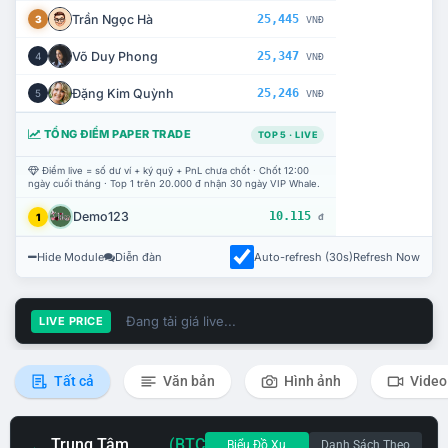
Trần Ngọc Hà
25,445
3
VNĐ
Võ Duy Phong
25,347
4
VNĐ
Đặng Kim Quỳnh
25,246
5
VNĐ
TỔNG ĐIỂM PAPER TRADE
TOP 5 · LIVE
Điểm live = số dư ví + ký quỹ + PnL chưa chốt · Chốt 12:00
ngày cuối tháng · Top 1 trên 20.000 đ nhận 30 ngày VIP Whale.
Demo123
10.115
1
đ
Hide Module
Diễn đàn
Auto-refresh (30s)
Refresh Now
Đang tải giá live...
LIVE PRICE
Tất cả
Văn bản
Hình ảnh
Video
Trung Tâm
(BTC
Biểu Đồ Xu
Danh Sách Theo