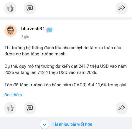
#vlikevn
#titanbot
📰 Nguồn: Cointelegraph
bhavesh31
2 giờ
Thị trường hệ thống đánh lửa cho xe hybrid tầm xa toàn cầu
được dự báo tăng trưởng mạnh.
Cụ thể, quy mô thị trường dự kiến đạt 241,7 triệu USD vào năm
2026 và tăng lên 712,4 triệu USD vào năm 2036.
Tốc độ tăng trưởng kép hàng năm (CAGR) đạt 11,6% trong giai
đoạn dự báo.
Đọc thêm
Đây là cơ hội lớn cho các nhà sản xuất và nhà đầu tư trong lĩnh
vực công nghệ ô tô xanh.
#xehybrid
#côngnghệôtô
#thịtrườngtoàncầu
Tải nhiều bài viết hơn