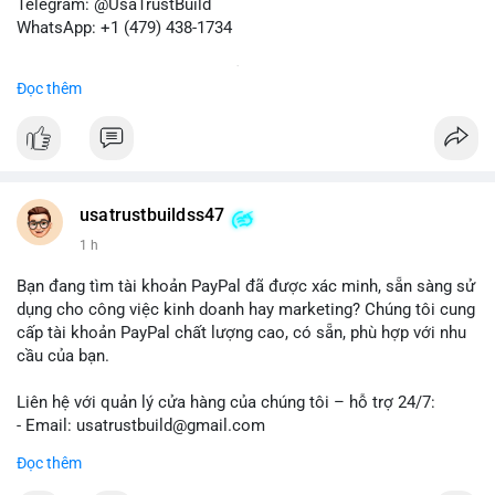
Telegram: @UsaTrustBuild
WhatsApp: +1 (479) 438-1734
Dịch vụ uy tín, nhanh chóng, bảo mật.
Đọc thêm
#buyverifiedredotpayaccount
#marketing
#seo
#smm
#trendingnow
#cashout
#sendmoney
#mobiledeposit
#pay
#usdt
#btc
usatrustbuildss47
1 h
Bạn đang tìm tài khoản PayPal đã được xác minh, sẵn sàng sử
dụng cho công việc kinh doanh hay marketing? Chúng tôi cung
cấp tài khoản PayPal chất lượng cao, có sẵn, phù hợp với nhu
cầu của bạn.
Liên hệ với quản lý cửa hàng của chúng tôi – hỗ trợ 24/7:
- Email: usatrustbuild@gmail.com
- Telegram: @UsaTrustBuild
Đọc thêm
- WhatsApp: +1 (479) 438-1734