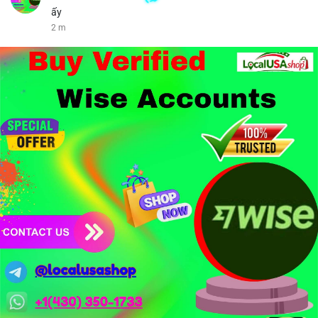
ấy
2 m