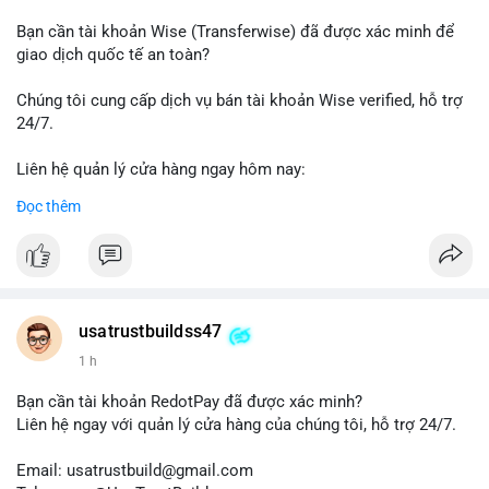
#thanhtoanonline
#venmo
#chuyentien
#giaodichantoan
Bạn cần tài khoản Wise (Transferwise) đã được xác minh để
#taichinhso
#seo
#smm
giao dịch quốc tế an toàn?
Chúng tôi cung cấp dịch vụ bán tài khoản Wise verified, hỗ trợ
24/7.
Liên hệ quản lý cửa hàng ngay hôm nay:
📧 Email: usatrustbuild@gmail.com
Đọc thêm
✈️ Telegram: @UsaTrustBuild
📱 WhatsApp: +1 (479) 438-1734
Dịch vụ của chúng tôi phù hợp cho nhu cầu chuyển tiền, nhận
tiền, thanh toán quốc tế.
usatrustbuildss47
#buyverifiedwiseaccounts
#marketing
#seo
#smm
1 h
#trendingnow
#cashout
#sendmoney
#mobiledeposit
#pay
#usdt
Bạn cần tài khoản RedotPay đã được xác minh?
Liên hệ ngay với quản lý cửa hàng của chúng tôi, hỗ trợ 24/7.
Email: usatrustbuild@gmail.com