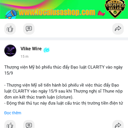
Vlike Wire
15 m
Thượng viện Mỹ bỏ phiếu thúc đẩy Đạo luật CLARITY vào ngày
15/9
- Thượng viện Mỹ sẽ tiến hành bỏ phiếu về việc thúc đẩy Đạo
luật CLARITY vào ngày 15/9 sau khi Thượng nghị sĩ Thune nộp
đơn xin kết thúc tranh luận (cloture).
- Động thái thủ tục này đưa luật cấu trúc thị trường tiền điện tử
trở lại đúng tiến độ khi các nhà lập pháp tiếp tục đàm phán về
Đọc thêm
các điều khoản liên quan đến đạo đức và stablecoin.
- Đây là bước tiến quan trọng trong việc thiết lập khung pháp lý
rõ ràng cho thị trường tiền điện tử tại Mỹ.