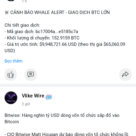
1 h
🚨 CẢNH BÁO WHALE ALERT - GIAO DỊCH BTC LỚN
Chi tiết giao dịch:
- Mã giao dịch: bc17004a...e5185c7a
- Khối lượng di chuyển: 152.9159 BTC
- Giá trị ước tính: $9,948,721.66 USD (theo thị giá $65,060.09
USD)
- Thời gian: 14:19:56 2026-08-08 UTC
Đọc thêm
Nhận định phân tích:
Khối lượng 152.9 BTC trị giá gần 10 triệu USD được chuyển
trong một giao dịch chưa xác nhận cho thấy dấu hiệu của một
tổ chức lớn hoặc cá voi đang tái cơ cấu danh mục. Với mức
giá quanh vùng $65,000, động thái này có thể là bước chuẩn bị
Vlike Wire
cho chiến lược tích lũy dài hạn hoặc chuyển lên sàn để thanh
2 giờ
khoản. Một giao dịch lớn như vậy thường tạo áp lực tâm lý
ngắn hạn lên thị trường, khiến nhà đầu tư nhỏ lẻ dễ bị dao
Bitwise: Hàng nghìn tỷ USD dòng vốn tổ chức sắp đổ vào
động.
Bitcoin
Lời khuyên:
- CIO Bitwise Matt Hougan dự báo dòng vốn tổ chức khổng lồ