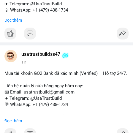
✈️ Telegram: @UsaTrustBuild
📱 WhatsApp: +1 (479) 438-1734
Đọc thêm
Tài khoản WebMoney xác minh sẵn sàng – giao dịch nhanh
chóng, an toàn, phù hợp cho thanh toán trực tuyến, nhận tiền
và chuyển tiền quốc tế.
#buyverifiedwebmoneyaccounts
#webmoney
#verifiedaccounts
#onlinepayment
#cashout
#sendmoney
usatrustbuildss47
#trustbuild
1 h
Mua tài khoản GO2 Bank đã xác minh (Verified) – Hỗ trợ 24/7.
Liên hệ quản lý cửa hàng ngay hôm nay:
📧 Email: usatrustbuild@gmail.com
✈️ Telegram: @UsaTrustBuild
💬 WhatsApp: +1 (479) 438-1734
Dịch vụ uy tín, nhanh chóng, bảo mật – phù hợp cho giao dịch,
Đọc thêm
chuyển tiền, mobile deposit và thanh toán USDT.