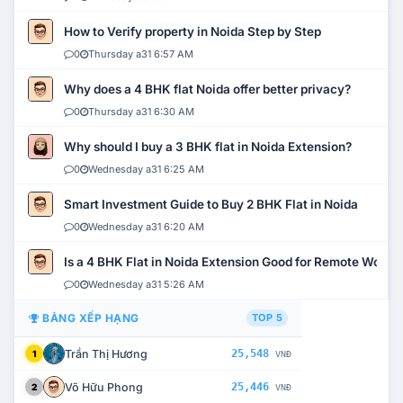
How to Verify property in Noida Step by Step
0
Thursday a31 6:57 AM
Why does a 4 BHK flat Noida offer better privacy?
0
Thursday a31 6:30 AM
Why should I buy a 3 BHK flat in Noida Extension?
0
Wednesday a31 6:25 AM
Smart Investment Guide to Buy 2 BHK Flat in Noida
0
Wednesday a31 6:20 AM
Is a 4 BHK Flat in Noida Extension Good for Remote Work?
0
Wednesday a31 5:26 AM
BẢNG XẾP HẠNG
TOP 5
Trần Thị Hương
25,548
1
VNĐ
Võ Hữu Phong
25,446
2
VNĐ