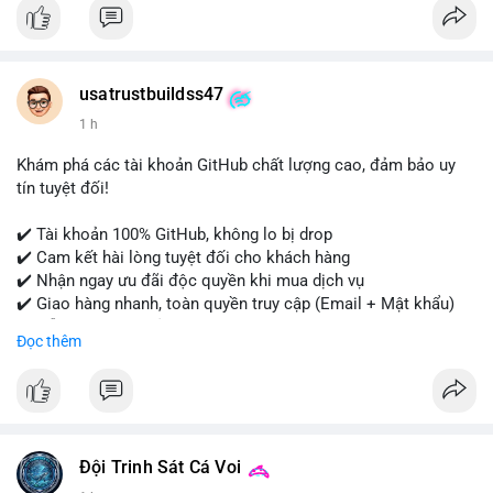
Tài khoản của chúng tôi được đánh giá cao về độ tin cậy và
tính sẵn sàng, giúp bạn giao dịch thuận lợi. Hãy nhắn tin ngay
để được tư vấn chi tiết.
usatrustbuildss47
#buyverifiedpaypalaccounts
#marketing
#seo
#smm
1 h
#onlineshopping
#digitalmarketing
#usa
#highqualityaccounts
#readytouseaccounts
Khám phá các tài khoản GitHub chất lượng cao, đảm bảo uy
tín tuyệt đối!
✔️ Tài khoản 100% GitHub, không lo bị drop
✔️ Cam kết hài lòng tuyệt đối cho khách hàng
✔️ Nhận ngay ưu đãi độc quyền khi mua dịch vụ
✔️ Giao hàng nhanh, toàn quyền truy cập (Email + Mật khẩu)
✔️ Hỗ trợ 24/7 và bảo hành thay thế
Đọc thêm
Cần xác nhận đơn hàng? Liên hệ ngay để được tư vấn!
📧 Email: usatrustbuild@gmail.com
📩 Telegram: @UsaTrustBuild
Đội Trinh Sát Cá Voi