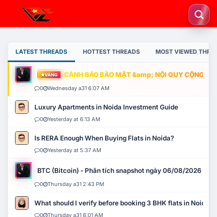
LATEST THREADS
HOTTEST THREADS
MOST VIEWED THRE
CẢNH BÁO BẢO MẬT &amp; NỘI QUY CỘNG ĐỒNG
VÀNG
0
Wednesday a31 6:07 AM
Luxury Apartments in Noida Investment Guide
0
Yesterday at 6:13 AM
Is RERA Enough When Buying Flats in Noida?
0
Yesterday at 5:37 AM
BTC (Bitcoin) - Phân tích snapshot ngày 06/08/2026
0
Thursday a31 2:43 PM
What should I verify before booking 3 BHK flats in Noida?
0
Thursday a31 8:01 AM