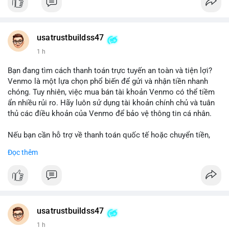
#buyverifiedgo2bankaccounts
#marketing
#seo
#smm
#trendingnow
#cashout
#sendmoney
#mobiledeposit
#pay
#usdt
usatrustbuildss47
1 h
Bạn đang tìm cách thanh toán trực tuyến an toàn và tiện lợi?
Venmo là một lựa chọn phổ biến để gửi và nhận tiền nhanh
chóng. Tuy nhiên, việc mua bán tài khoản Venmo có thể tiềm
ẩn nhiều rủi ro. Hãy luôn sử dụng tài khoản chính chủ và tuân
thủ các điều khoản của Venmo để bảo vệ thông tin cá nhân.
Nếu bạn cần hỗ trợ về thanh toán quốc tế hoặc chuyển tiền,
hãy liên hệ với chúng tôi qua email hoặc Telegram. Chúng tôi
Đọc thêm
cung cấp dịch vụ tư vấn và giải pháp thanh toán trực tuyến an
toàn.
Liên hệ:
Email: usatrustbuild@gmail.com
Telegram: @UsaTrustBuild
usatrustbuildss47
WhatsApp: +1 (479) 438-1734
1 h