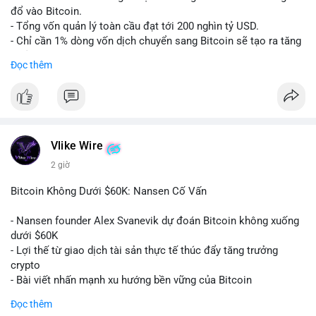
Nhà đầu tư nên quan sát thêm 1-2 block tiếp theo để xác nhận
đổ vào Bitcoin.
đích đến của dòng tiền. Tránh hành động theo cảm tính trước
- Tổng vốn quản lý toàn cầu đạt tới 200 nghìn tỷ USD.
các biến động nhỏ, ưu tiên quản lý rủi ro chặt chẽ và không sử
- Chỉ cần 1% dòng vốn dịch chuyển sang Bitcoin sẽ tạo ra tăng
dụng đòn bẩy quá mức trong giai đoạn biến động này.
trưởng dài hạn cực lớn.
Đọc thêm
#152dot9btc
#chuyenvilanh
#tieulon10trieuusd
#btc65k
#bitcoin
#btc
#bitwise
#cryptonews
#binancesquare
#giaodichchuaxacnhan
$btc
#vlikevn
#titanbot
Vlike Wire
2 giờ
📰 Nguồn: CoinDesk
Bitcoin Không Dưới $60K: Nansen Cố Vấn
- Nansen founder Alex Svanevik dự đoán Bitcoin không xuống
dưới $60K
- Lợi thế từ giao dịch tài sản thực tế thúc đẩy tăng trưởng
crypto
- Bài viết nhấn mạnh xu hướng bền vững của Bitcoin
Đọc thêm
$btc
#btc