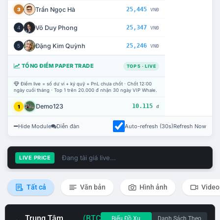
Trần Ngọc Hà
25,445
3
VNĐ
Võ Duy Phong
25,347
4
VNĐ
Đặng Kim Quỳnh
25,246
5
VNĐ
TỔNG ĐIỂM PAPER TRADE
TOP 5 · LIVE
Điểm live = số dư ví + ký quỹ + PnL chưa chốt · Chốt 12:00
ngày cuối tháng · Top 1 trên 20.000 đ nhận 30 ngày VIP Whale.
Demo123
10.115
1
đ
Hide Module
Diễn đàn
Auto-refresh (30s)
Refresh Now
Đang tải giá live...
LIVE PRICE
Tất cả
Văn bản
Hình ảnh
Video
Trung Tâm
(BTC
Biểu Đồ Xu
Danh Sách Theo